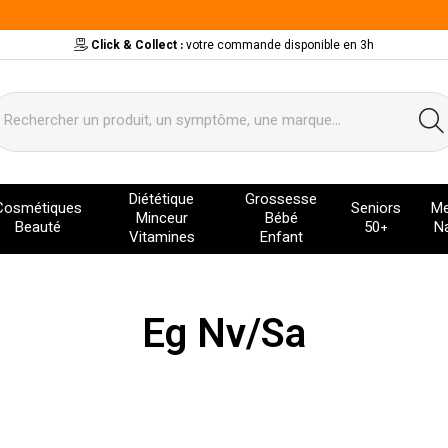
Click & Collect :
votre commande disponible en 3h
ervice
Diététique
Grossesse
Cosmétiques
Seniors
Me
Minceur
Bébé
Beauté
50+
Na
Vitamines
Enfant
Eg Nv/Sa