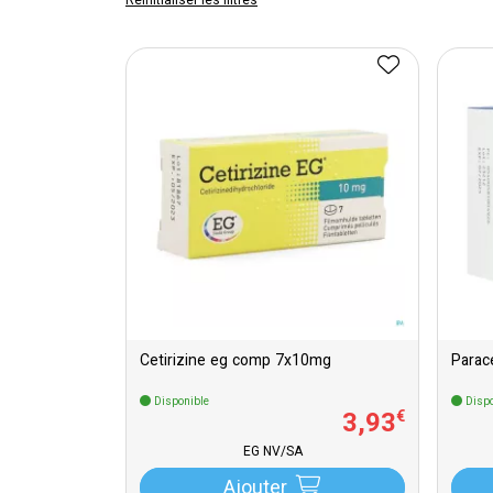
Réinitialiser les filtres
Cetirizine eg comp 7x10mg
Disponible
Dispo
3
,
93
€
EG NV/SA
Ajouter