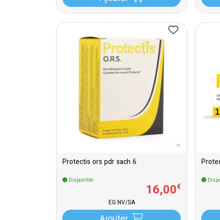
Protectis ors pdr sach 6
Disponible
Dispo
16
,
00
€
EG NV/SA
Ajouter