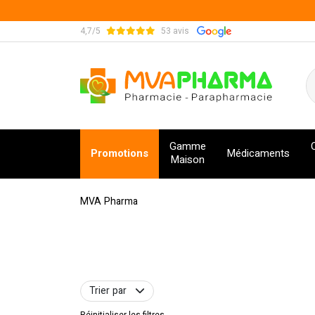
4,7/5
53 avis
MVA Pharma Votre pharmacie en ligne à votre s
Gamme
Promotions
Médicaments
Maison
MVA Pharma
Trier par