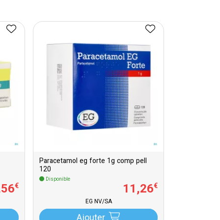
Paracetamol eg forte 1g comp pell
120
Disponible
,
56
11
,
26
€
€
EG NV/SA
Ajouter