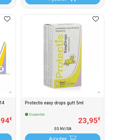
r 14
Protectis easy drops gutt 5ml
Disponible
,
94
23
,
95
€
€
EG NV/SA
Ajouter