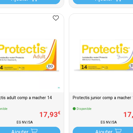
Protectis adult comp a macher 14
Protectis junior comp a mache
nible
Disponible
17
,
93
17
€
EG NV/SA
EG NV/SA
Ajouter
Ajouter