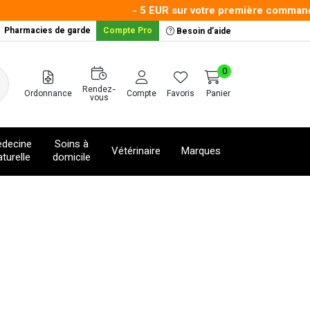
- 5 EUR sur votre première commande av
Pharmacies de garde
Compte Pro
Besoin d’aide
0
Rendez-
Ordonnance
Compte
Favoris
Panier
vous
decine
Soins à
Vétérinaire
Marques
turelle
domicile