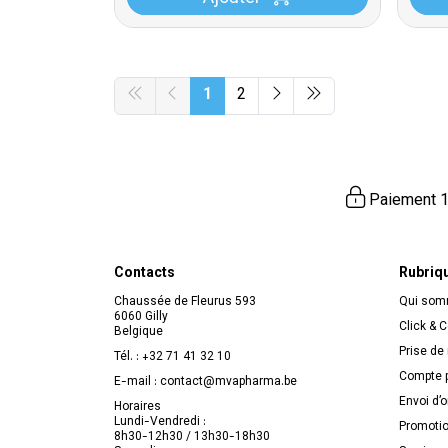
1
2
Paiement 1
Contacts
Rubriq
Chaussée de Fleurus 593
Qui so
6060 Gilly
Click & C
Belgique
Prise de
Tél. :
+32 71 41 32 10
Compte p
E-mail :
contact
@
mvapharma.be
Envoi d’
Horaires
Lundi-Vendredi :
Promoti
8h30-12h30 / 13h30-18h30