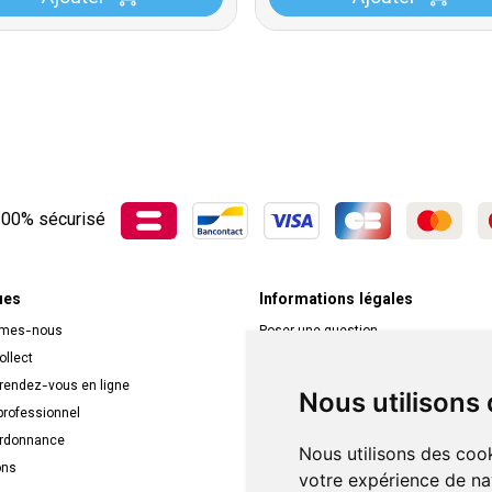
00% sécurisé
ues
Informations légales
mmes-nous
Poser une question
ollect
Déclarer un effet indésirable
 rendez-vous en ligne
Mentions légales
Nous utilisons
rofessionnel
CGV
ordonnance
Données personnelles
Nous utilisons des cook
ons
Cookies
votre expérience de na