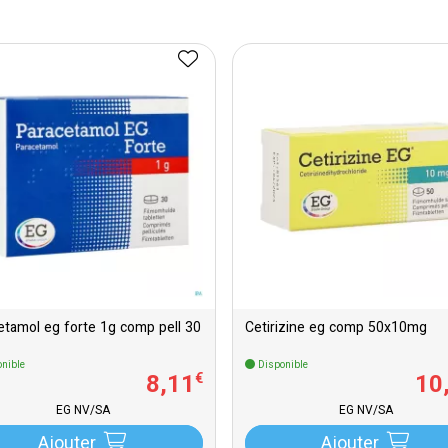
Paracetamol eg forte 1g comp pell 30
Cetirizine eg comp 50x10mg
nible
Disponible
8
,
11
10
€
EG NV/SA
EG NV/SA
Ajouter
Ajouter