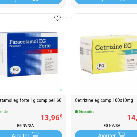
Paracetamol eg forte 1g comp pell 60
Cetirizine eg comp 100x10mg
nible
Disponible
13
,
96
14
€
EG NV/SA
EG NV/SA
Ajouter
Ajouter