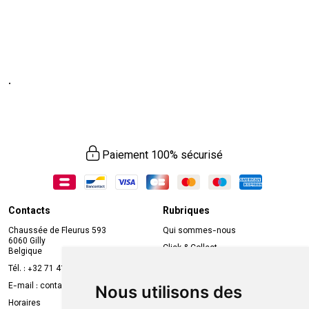
.
Paiement 100% sécurisé
Contacts
Rubriques
Chaussée de Fleurus 593
Qui sommes-nous
6060 Gilly
Click & Collect
Belgique
Prise de rendez-vous en ligne
Tél. :
+32 71 41 32 10
Compte professionnel
E-mail :
contact
@
mvapharma.be
Nous utilisons des
Envoi d’ordonnance
Horaires