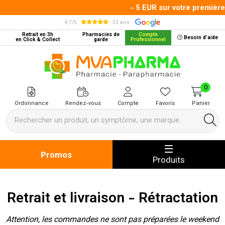
- 5 EUR sur votre première
4,7/5
53 avis
Retrait en 3h
Pharmacies de
Compte
Besoin d’aide
en Click & Collect
garde
Professionnel
MVA Pharma Votre pharmacie en 
0
Ordonnance
Rendez-vous
Compte
Favoris
Panier
Promos
Produits
Retrait et livraison - Rétractation
Attention, les commandes ne sont pas préparées le weekend