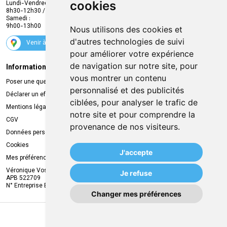
cookies
Lundi-Vendredi :
Promotions
8h30-12h30 / 13h30-18h30
Samedi :
Services
9h00-13h00
Nous utilisons des cookies et
Suivez-nous
d'autres technologies de suivi
Venir à la pharmacie
pour améliorer votre expérience
de navigation sur notre site, pour
Informations légales
Livraison
vous montrer un contenu
Poser une question
Retrait à la pharmacie
personnalisé et des publicités
Déclarer un effet indésirable
Livraison chez vous
ciblées, pour analyser le trafic de
Mentions légales
Livraison dans un Point Relais
notre site et pour comprendre la
CGV
provenance de nos visiteurs.
Données personnelles
Cookies
J'accepte
Mes préférences Cookies
Véronique Vos
Je refuse
APB 522709
N° Entreprise BE0749.944.612
Changer mes préférences
MA REMISE