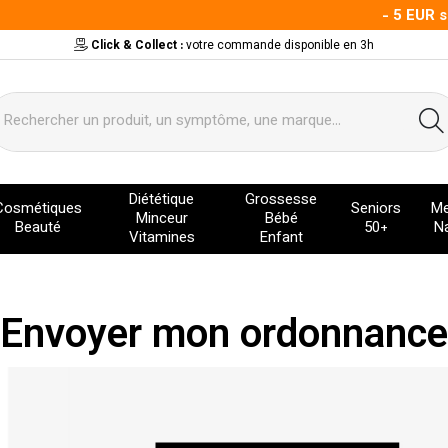
- 5 EUR sur
Click & Collect :
votre commande disponible en 3h
ervice
Diététique
Grossesse
Cosmétiques
Seniors
Me
Minceur
Bébé
Beauté
50+
Na
Vitamines
Enfant
Envoyer mon ordonnance