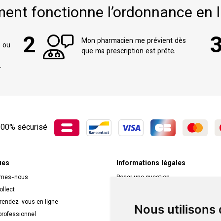
nt fonctionne l’ordonnance en l
2
Mon pharmacien me prévient dès
e ou
que ma prescription est prête.
.
00% sécurisé
ues
Informations légales
mmes-nous
Poser une question
ollect
Déclarer un effet indésirable
 rendez-vous en ligne
Mentions légales
Nous utilisons
rofessionnel
CGV