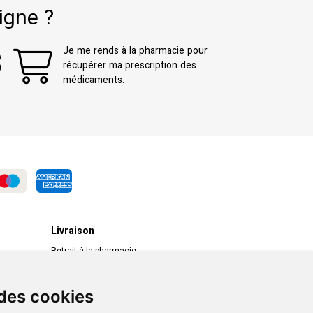
igne ?
3
Je me rends à la pharmacie pour
récupérer ma prescription des
médicaments.
Livraison
Retrait à la pharmacie
Livraison chez vous
Livraison dans un Point Relais
 des cookies