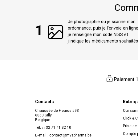
Comme
Je photographie ou je scanne mon
1
ordonnance, puis je l’envoie en lign
je renseigne mon code NISS et
j’indique les médicaments souhaités
Paiement 1
Contacts
Rubriq
Chaussée de Fleurus 593
Qui so
6060 Gilly
Click & C
Belgique
Prise de
Tél. :
+32 71 41 32 10
Compte p
E-mail :
contact
@
mvapharma.be