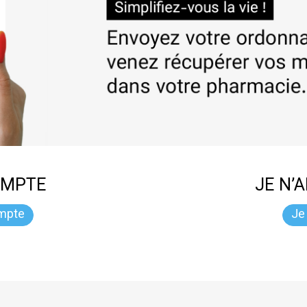
OMPTE
JE N’
mpte
Je