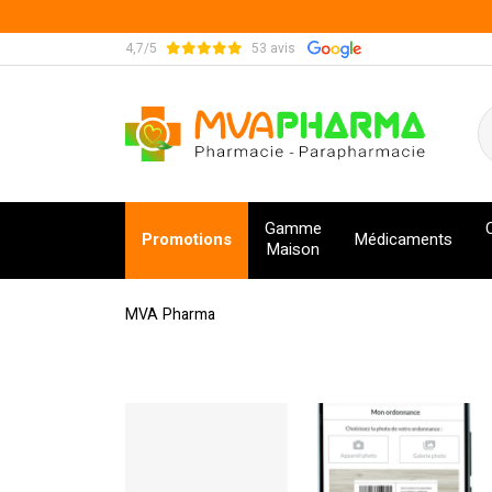
4,7/5
53 avis
MVA Pharma Votre pharmacie en ligne à votre s
Gamme
Promotions
Médicaments
Maison
MVA Pharma