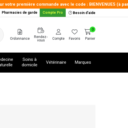
 votre première commande avec le code : BIENVENUE5 (à partir
Pharmacies de garde
Compte Pro
Besoin d’aide
0
Rendez-
Ordonnance
Compte
Favoris
Panier
vous
decine
Soins à
Vétérinaire
Marques
turelle
domicile