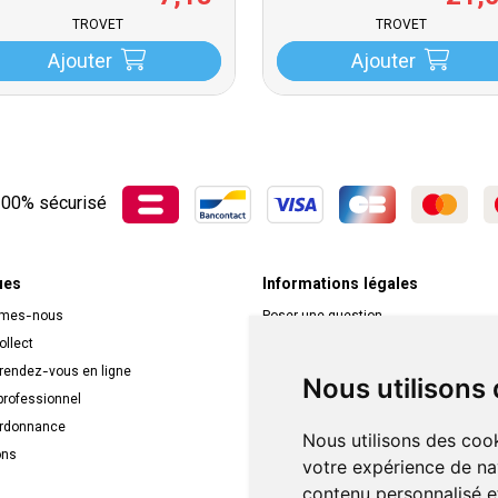
TROVET
TROVET
Ajouter
Ajouter
00% sécurisé
ues
Informations légales
mmes-nous
Poser une question
ollect
Déclarer un effet indésirable
 rendez-vous en ligne
Mentions légales
Nous utilisons
rofessionnel
CGV
ordonnance
Données personnelles
Nous utilisons des cook
ons
Cookies
votre expérience de na
Mes préférences Cookies
contenu personnalisé et