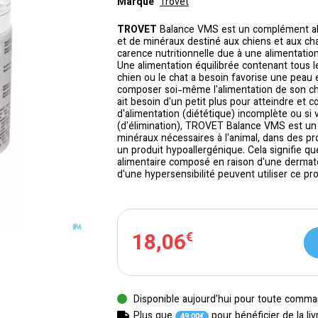
Marque
Trovet
TROVET
Balance VMS est un complément ali
et de minéraux destiné aux chiens et aux c
carence nutritionnelle due à une alimentatio
Une alimentation équilibrée contenant tous l
chien ou le chat a besoin favorise une peau e
composer soi-même l'alimentation de son chie
ait besoin d'un petit plus pour atteindre et 
d'alimentation (diététique) incomplète ou
(d'élimination), TROVET Balance VMS est un
minéraux nécessaires à l'animal, dans des 
un produit hypoallergénique. Cela signifie qu
alimentaire composé en raison d'une dermato
d'une hypersensibilité peuvent utiliser ce pro
18
,
06
€
Disponible aujourd’hui pour toute comma
Plus que
pour bénéficier de la liv
49
,
00
€