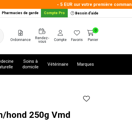
- 5 EUR sur votre première commande a
Pharmacies de garde
Compte Pro
Besoin d’aide
0
Rendez-
Ordonnance
Compte
Favoris
Panier
vous
decine
Soins à
Vétérinaire
Marques
turelle
domicile
en/hond 250g Vmd