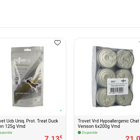
vet Ucb Uniq. Prot. Treat Duck
Trovet Vrd Hypoallergenic Chat
en 125g Vmd
Venison 6x200g Vmd
sponible
Disponible
7
,
13
21
,
€