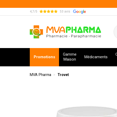
4,7/5
53 avis
MVA Pharma Votre pharmacie en ligne à votre s
Gamme
Promotions
Médicaments
Maison
MVA Pharma
Trovet