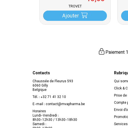
TROVET
Ajouter
Paiement 1
Contacts
Rubriq
Chaussée de Fleurus 593
Qui so
6060 Gilly
Click & C
Belgique
Prise de
Tél. :
+32 71 41 32 10
Compte p
E-mail :
contact
@
mvapharma.be
Envoi d’
Horaires
Lundi-Vendredi :
Promoti
8h30-12h30 / 13h30-18h30
Samedi :
Services