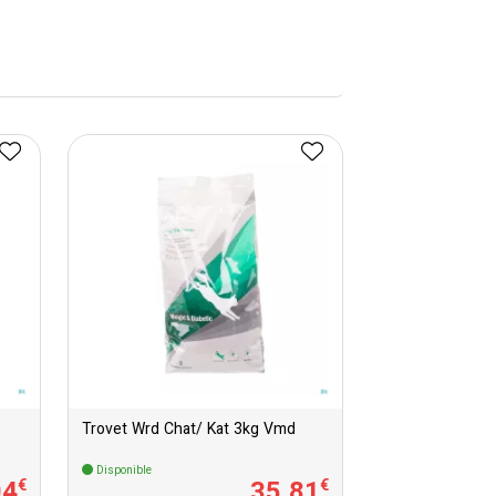
Trovet Wrd Chat/ Kat 3kg Vmd
Disponible
04
35
,
81
€
€