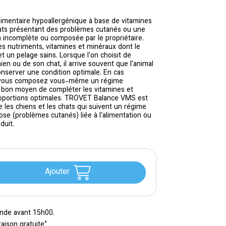
mentaire hypoallergénique à base de vitamines
hats présentant des problèmes cutanés ou une
n incomplète ou composée par le propriétaire.
es nutriments, vitamines et minéraux dont le
t un pelage sains. Lorsque l'on choisit de
n ou de son chat, il arrive souvent que l'animal
conserver une condition optimale. En cas
 si vous composez vous-même un régime
 bon moyen de compléter les vitamines et
proportions optimales. TROVET Balance VMS est
e les chiens et les chats qui suivent un régime
se (problèmes cutanés) liée à l'alimentation ou
duit.
Ajouter
nde avant 15h00.
*
raison gratuite