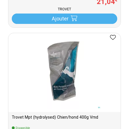
21
,
04
€
TROVET
Ajouter
Trovet Mpt (hydrolysed) Chien/hond 400g Vmd
Disponible