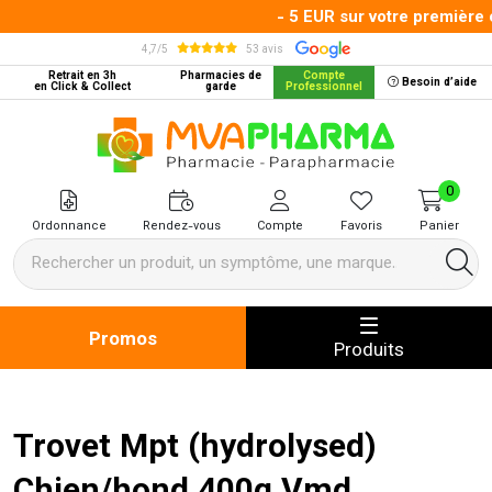
- 5 EUR sur votre première c
4,7/5
53 avis
Retrait en 3h
Pharmacies de
Compte
Besoin d’aide
en Click & Collect
garde
Professionnel
MVA Pharma Votre pharmacie en 
0
Ordonnance
Rendez-vous
Compte
Favoris
Panier
Promos
Produits
Trovet Mpt (hydrolysed)