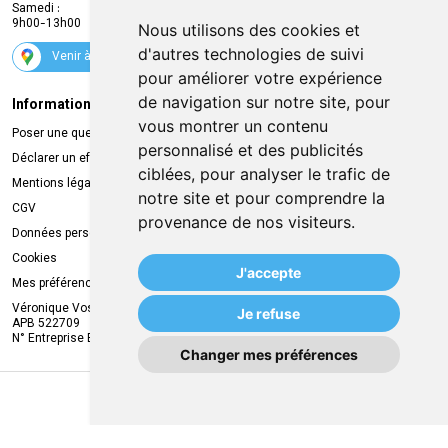
Samedi :
Services
9h00-13h00
Nous utilisons des cookies et
Suivez-nous
d'autres technologies de suivi
Venir à la pharmacie
pour améliorer votre expérience
de navigation sur notre site, pour
Informations légales
Livraison
vous montrer un contenu
Poser une question
Retrait à la pharmacie
personnalisé et des publicités
Déclarer un effet indésirable
Livraison chez vous
ciblées, pour analyser le trafic de
Mentions légales
Livraison dans un Point Relais
notre site et pour comprendre la
CGV
provenance de nos visiteurs.
Données personnelles
Cookies
J'accepte
Mes préférences Cookies
Véronique Vos
Je refuse
APB 522709
N° Entreprise BE0749.944.612
Changer mes préférences
MA REMISE