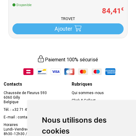
Disponible
84
,
41
€
TROVET
Ajouter
Paiement 100% sécurisé
Contacts
Rubriques
Chaussée de Fleurus 593
Qui sommes-nous
6060 Gilly
Click & Collect
Belgique
Prise de rendez-vous en ligne
Tél. :
+32 71 41 32 10
Compte professionnel
E-mail :
contact
@
mvapharma.be
Nous utilisons des
Envoi d’ordonnance
Horaires
cookies
Lundi-Vendredi :
Promotions
8h30-12h30 / 13h30-18h30