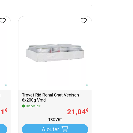
g
Trovet Rid Renal Chat Venison
6x200g Vmd
Disponible
01
21
,
04
€
€
TROVET
Ajouter