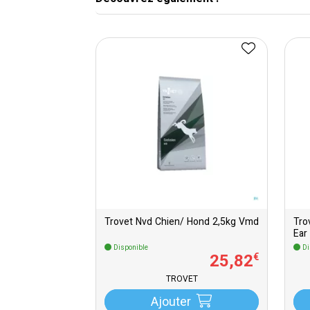
Trovet Nvd Chien/ Hond 2,5kg Vmd
Tro
Ear
Disponible
Di
25
,
82
€
TROVET
Ajouter