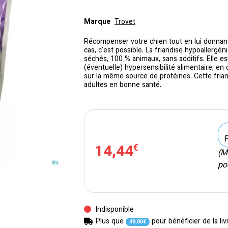
Marque
Trovet
Récompenser votre chien tout en lui donnan
cas, c'est possible. La friandise hypoallerg
séchés, 100 % animaux, sans additifs. Elle e
(éventuelle) hypersensibilité alimentaire, 
sur la même source de protéines. Cette frian
adultes en bonne santé.
14
,
44
€
(M
pou
Indisponible
Plus que
pour bénéficier de la liv
49
,
00
€