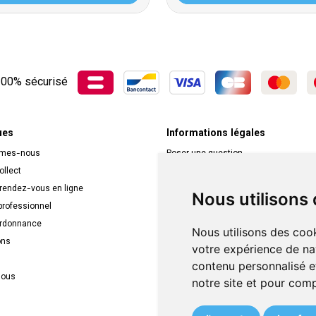
00% sécurisé
ues
Informations légales
mmes-nous
Poser une question
ollect
Déclarer un effet indésirable
 rendez-vous en ligne
Mentions légales
Nous utilisons
rofessionnel
CGV
ordonnance
Données personnelles
Nous utilisons des cook
ons
Cookies
votre expérience de na
Mes préférences Cookies
contenu personnalisé et
nous
Véronique Vos
notre site et pour com
APB 522709
N° Entreprise BE0749.944.612