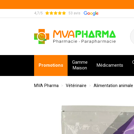
4,7/5
53 avis
MVA Pharma Votre pharmacie en ligne à votre s
Gamme
Promotions
Médicaments
Maison
MVA Pharma
Vétérinaire
Alimentation animale