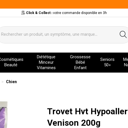
Click & Collect :
votre commande disponible en 3h
ervice
Diététique
Grossesse
Cosmétiques
Seniors
Me
Minceur
Bébé
Beauté
50+
Na
Vitamines
Enfant
Chien
Trovet Hvt Hypoalle
Venison 200g