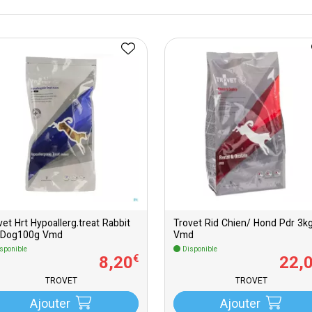
vet Hrt Hypoallerg.treat Rabbit
Trovet Rid Chien/ Hond Pdr 3k
 Dog100g Vmd
Vmd
sponible
Disponible
8
,
20
22
,
€
TROVET
TROVET
Ajouter
Ajouter