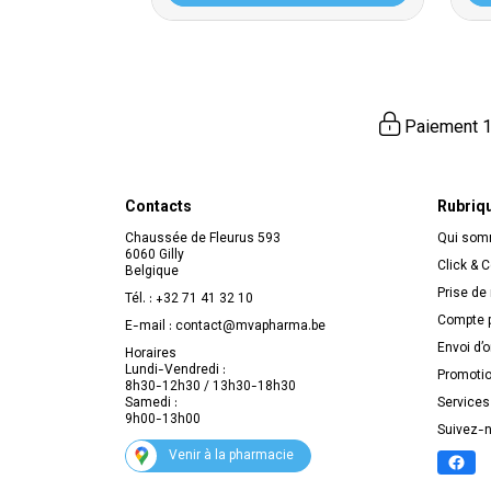
Paiement 1
Contacts
Rubriq
Chaussée de Fleurus 593
Qui so
6060 Gilly
Click & C
Belgique
Prise de
Tél. :
+32 71 41 32 10
Compte p
E-mail :
contact
@
mvapharma.be
Envoi d’
Horaires
Lundi-Vendredi :
Promoti
8h30-12h30 / 13h30-18h30
Samedi :
Services
9h00-13h00
Suivez-
Venir à la pharmacie