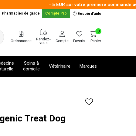
- 5 EUR sur votre première commande avec l
Pharmacies de garde
Compte Pro
Besoin d’aide
0
Rendez-
Ordonnance
Compte
Favoris
Panier
vous
decine
Soins à
Vétérinaire
Marques
turelle
domicile
rgenic Treat Dog