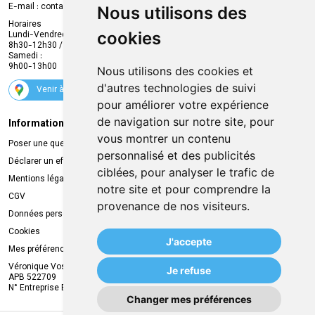
Compte professionnel
E-mail :
contact
@
mvapharma.be
Nous utilisons des
Envoi d’ordonnance
Horaires
cookies
Lundi-Vendredi :
Promotions
8h30-12h30 / 13h30-18h30
Samedi :
Services
9h00-13h00
Nous utilisons des cookies et
Suivez-nous
d'autres technologies de suivi
Venir à la pharmacie
pour améliorer votre expérience
de navigation sur notre site, pour
Informations légales
Livraison
vous montrer un contenu
Poser une question
Retrait à la pharmacie
personnalisé et des publicités
Déclarer un effet indésirable
Livraison chez vous
ciblées, pour analyser le trafic de
Mentions légales
Livraison dans un Point Relais
notre site et pour comprendre la
CGV
provenance de nos visiteurs.
Données personnelles
Cookies
J'accepte
Mes préférences Cookies
Véronique Vos
Je refuse
APB 522709
N° Entreprise BE0749.944.612
Changer mes préférences