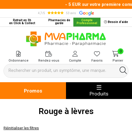
- 5 EUR sur votre première comma
4,7/5
53 avis
Retrait en 3h
Pharmacies de
Compte
Besoin d’aide
en Click & Collect
garde
Professionnel
MVA Pharma Votre pharmacie en 
0
Ordonnance
Rendez-vous
Compte
Favoris
Panier
Promos
Produits
Rouge à lèvres
Réinitialiser les filtres