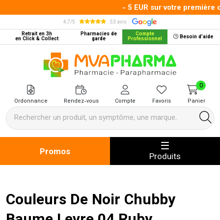
- 5 EUR sur votre première c
4,7/5
53 avis
Retrait en 3h
Pharmacies de
Compte
Besoin d’aide
en Click & Collect
garde
Professionnel
MVA Pharma Votre pharmacie en 
0
Ordonnance
Rendez-vous
Compte
Favoris
Panier
Promos
Produits
Couleurs De Noir Chubby