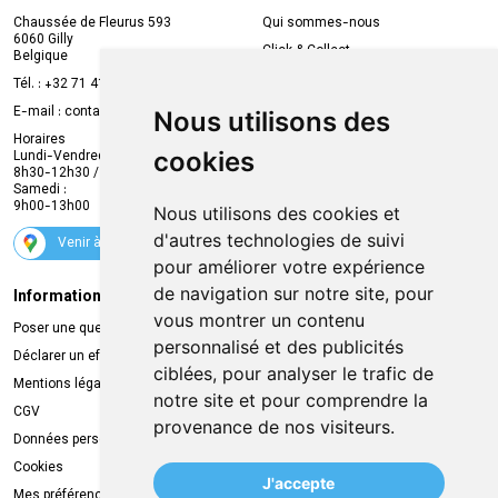
Chaussée de Fleurus 593
Qui sommes-nous
6060 Gilly
Click & Collect
Belgique
Prise de rendez-vous en ligne
Tél. :
+32 71 41 32 10
Compte professionnel
E-mail :
contact
@
mvapharma.be
Nous utilisons des
Envoi d’ordonnance
Horaires
cookies
Lundi-Vendredi :
Promotions
8h30-12h30 / 13h30-18h30
Samedi :
Services
9h00-13h00
Nous utilisons des cookies et
Suivez-nous
d'autres technologies de suivi
Venir à la pharmacie
pour améliorer votre expérience
de navigation sur notre site, pour
Informations légales
Livraison
vous montrer un contenu
Poser une question
Retrait à la pharmacie
personnalisé et des publicités
Déclarer un effet indésirable
Livraison chez vous
ciblées, pour analyser le trafic de
Mentions légales
Livraison dans un Point Relais
notre site et pour comprendre la
CGV
provenance de nos visiteurs.
Données personnelles
Cookies
J'accepte
Mes préférences Cookies