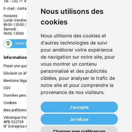
Prise de rendez-vous en ligne
Tél. :
+32 71 41 32 10
Compte professionnel
E-mail :
contact
@
mvapharma.be
Nous utilisons des
Envoi d’ordonnance
Horaires
cookies
Lundi-Vendredi :
Promotions
8h30-12h30 / 13h30-18h30
Samedi :
Services
9h00-13h00
Nous utilisons des cookies et
Suivez-nous
d'autres technologies de suivi
Venir à la pharmacie
pour améliorer votre expérience
de navigation sur notre site, pour
Informations légales
Livraison
vous montrer un contenu
Poser une question
Retrait à la pharmacie
personnalisé et des publicités
Déclarer un effet indésirable
Livraison chez vous
ciblées, pour analyser le trafic de
Mentions légales
Livraison dans un Point Relais
notre site et pour comprendre la
CGV
provenance de nos visiteurs.
Données personnelles
Cookies
J'accepte
Mes préférences Cookies
Véronique Vos
Je refuse
APB 522709
N° Entreprise BE0749.944.612
Changer mes préférences