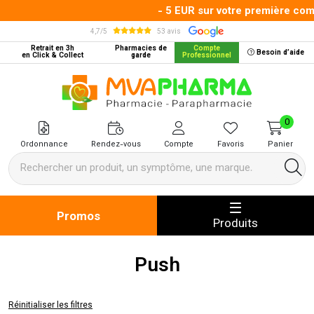
- 5 EUR sur votre première comma
4,7/5
53 avis
Retrait en 3h
Pharmacies de
Compte
Besoin d’aide
en Click & Collect
garde
Professionnel
MVA Pharma Votre pharmacie en 
0
Ordonnance
Rendez-vous
Compte
Favoris
Panier
Promos
Produits
Push
Réinitialiser les filtres