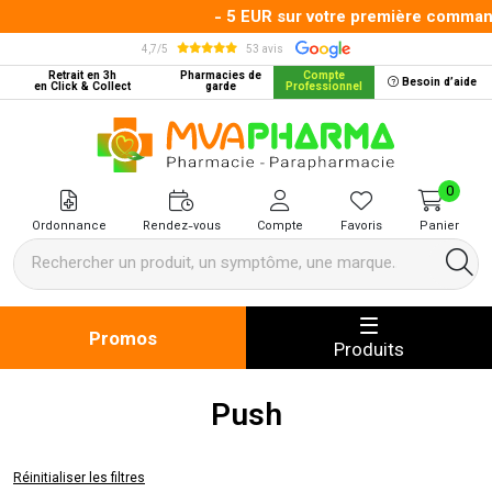
- 5 EUR sur votre première commande 
4,7/5
53 avis
Retrait en 3h
Pharmacies de
Compte
Besoin d’aide
en Click & Collect
garde
Professionnel
MVA Pharma Votre pharmacie en 
0
Ordonnance
Rendez-vous
Compte
Favoris
Panier
Promos
Produits
Push
Réinitialiser les filtres