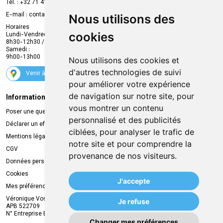
Prise de rendez-vous en ligne
Tél. :
+32 71 41 32 10
Compte professionnel
E-mail :
contact
@
mvapharma.be
Nous utilisons des
Envoi d’ordonnance
Horaires
cookies
Lundi-Vendredi :
Promotions
8h30-12h30 / 13h30-18h30
Samedi :
Services
9h00-13h00
Nous utilisons des cookies et
Suivez-nous
d'autres technologies de suivi
Venir à la pharmacie
pour améliorer votre expérience
de navigation sur notre site, pour
Informations légales
Livraison
vous montrer un contenu
Poser une question
Retrait à la pharmacie
personnalisé et des publicités
Déclarer un effet indésirable
Livraison chez vous
ciblées, pour analyser le trafic de
Mentions légales
Livraison dans un Point Relais
notre site et pour comprendre la
CGV
provenance de nos visiteurs.
Données personnelles
Cookies
J'accepte
Mes préférences Cookies
Véronique Vos
Je refuse
APB 522709
N° Entreprise BE0749.944.612
Changer mes préférences