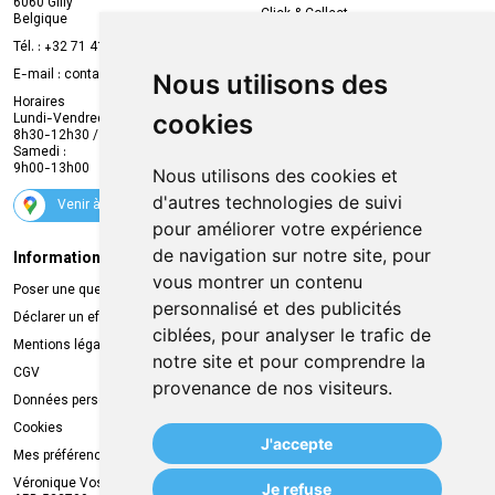
6060 Gilly
Click & Collect
Belgique
Prise de rendez-vous en ligne
Tél. :
+32 71 41 32 10
Compte professionnel
E-mail :
contact
@
mvapharma.be
Nous utilisons des
Envoi d’ordonnance
Horaires
cookies
Lundi-Vendredi :
Promotions
8h30-12h30 / 13h30-18h30
Samedi :
Services
9h00-13h00
Nous utilisons des cookies et
Suivez-nous
d'autres technologies de suivi
Venir à la pharmacie
pour améliorer votre expérience
de navigation sur notre site, pour
Informations légales
Livraison
vous montrer un contenu
Poser une question
Retrait à la pharmacie
personnalisé et des publicités
Déclarer un effet indésirable
Livraison chez vous
ciblées, pour analyser le trafic de
Mentions légales
Livraison dans un Point Relais
notre site et pour comprendre la
CGV
provenance de nos visiteurs.
Données personnelles
Cookies
J'accepte
Mes préférences Cookies
Véronique Vos
Je refuse