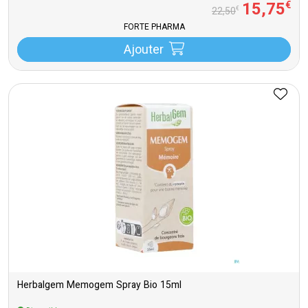
15
,
75
€
€
22
,
50
FORTÉ PHARMA
Ajouter
Herbalgem Memogem Spray Bio 15ml