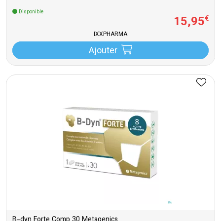
Disponible
15
,
95
€
IXXPHARMA
Ajouter
B-dyn Forte Comp 30 Metagenics