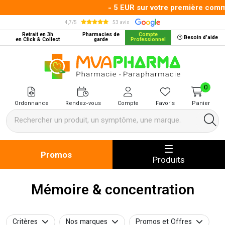
- 5 EUR sur votre première command
4,7/5
53 avis
Retrait en 3h
Pharmacies de
Compte
Besoin d’aide
en Click & Collect
garde
Professionnel
MVA Pharma Votre pharmacie en 
0
Ordonnance
Rendez-vous
Compte
Favoris
Panier
Promos
Produits
Mémoire & concentration
Critères
Nos marques
Promos et Offres