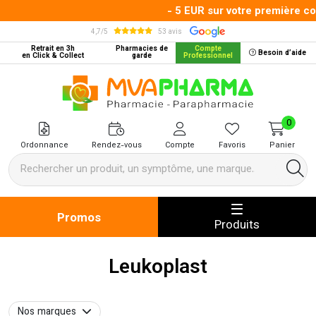
- 5 EUR sur votre première comm
4,7/5
53 avis
Retrait en 3h
Pharmacies de
Compte
Besoin d’aide
en Click & Collect
garde
Professionnel
MVA Pharma Votre pharmacie en 
0
Ordonnance
Rendez-vous
Compte
Favoris
Panier
Promos
Produits
Leukoplast
Nos marques