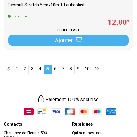
Fixomull Stretch 5cmx10m 1 Leukoplast
Disponible
12
,
00
€
LEUKOPLAST
Ajouter
1
2
3
4
5
6
7
8
9
10
Paiement 100% sécurisé
Contacts
Rubriques
Chaussée de Fleurus 593
Qui sommes-nous