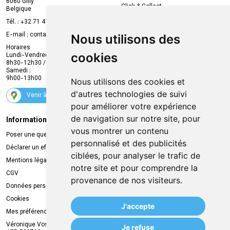
6060 Gilly
Click & Collect
Belgique
Prise de rendez-vous en ligne
Tél. :
+32 71 41 32 10
Compte professionnel
E-mail :
contact
@
mvapharma.be
Nous utilisons des
Envoi d’ordonnance
Horaires
cookies
Lundi-Vendredi :
Promotions
8h30-12h30 / 13h30-18h30
Samedi :
Services
9h00-13h00
Nous utilisons des cookies et
Suivez-nous
d'autres technologies de suivi
Venir à la pharmacie
pour améliorer votre expérience
de navigation sur notre site, pour
Informations légales
Livraison
vous montrer un contenu
Poser une question
Retrait à la pharmacie
personnalisé et des publicités
Déclarer un effet indésirable
Livraison chez vous
ciblées, pour analyser le trafic de
Mentions légales
Livraison dans un Point Relais
notre site et pour comprendre la
CGV
provenance de nos visiteurs.
Données personnelles
Cookies
J'accepte
Mes préférences Cookies
Véronique Vos
Je refuse