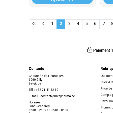
1
2
3
4
5
6
7
Paiement 1
Contacts
Rubriq
Chaussée de Fleurus 593
Qui so
6060 Gilly
Click & C
Belgique
Prise de
Tél. :
+32 71 41 32 10
Compte p
E-mail :
contact
@
mvapharma.be
Envoi d’
Horaires
Lundi-Vendredi :
Promoti
8h30-12h30 / 13h30-18h30