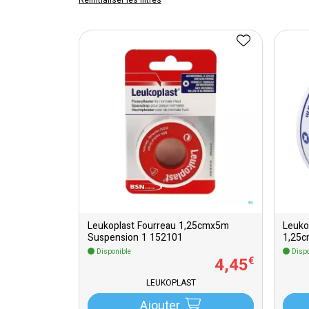
Réinitialiser les filtres
Leukoplast Fourreau 1,25cmx5m
Leuko
Suspension 1 152101
1,25
Disponible
Dispo
4
,
45
€
LEUKOPLAST
Ajouter