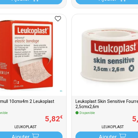
omull 10cmx4m 2 Leukoplast
Leukoplast Skin Sensitive Fourr
2,5cmx2,6m
nible
Disponible
5
,
82
5
€
LEUKOPLAST
LEUKOPLAST
Ajouter
Ajouter