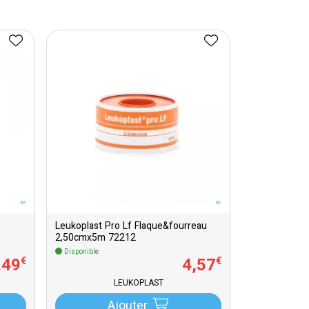
Leukoplast Pro Lf Flaque&fourreau
2,50cmx5m 72212
Disponible
,
49
4
,
57
€
€
LEUKOPLAST
Ajouter