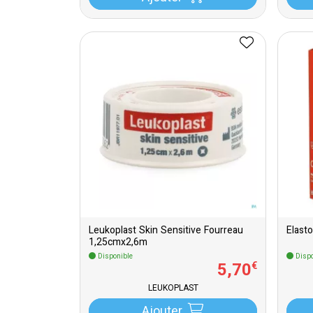
Leukoplast Skin Sensitive Fourreau
Elast
1,25cmx2,6m
Disponible
Dispo
5
,
70
€
LEUKOPLAST
Ajouter