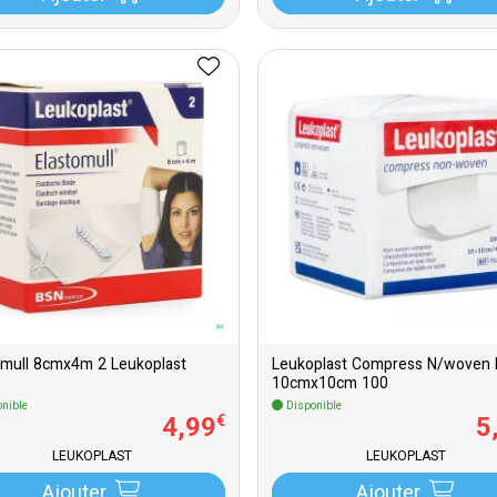
omull 8cmx4m 2 Leukoplast
Leukoplast Compress N/woven N
10cmx10cm 100
nible
Disponible
4
,
99
5
€
LEUKOPLAST
LEUKOPLAST
Ajouter
Ajouter