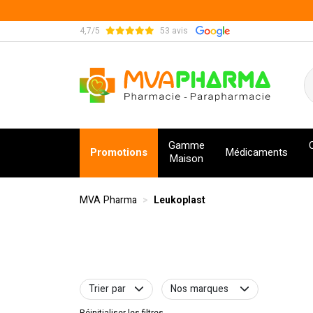
4,7/5
53 avis
MVA Pharma Votre pharmacie en ligne à votre s
Gamme
Promotions
Médicaments
Maison
MVA Pharma
Leukoplast
Trier par
Nos marques