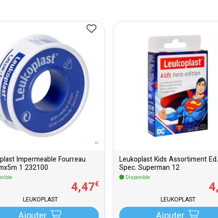
plast Impermeable Fourreau
Leukoplast Kids Assortiment Ed.
cmx5m 1 232100
Spec. Superman 12
nible
Disponible
4
,
47
4
€
LEUKOPLAST
LEUKOPLAST
Ajouter
Ajouter