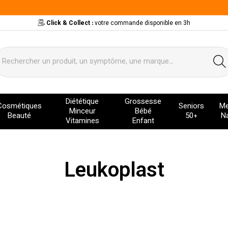
Click & Collect :
votre commande disponible en 3h
ervice
Diététique
Grossesse
Cosmétiques
Seniors
Me
Minceur
Bébé
Beauté
50+
Na
Vitamines
Enfant
Leukoplast