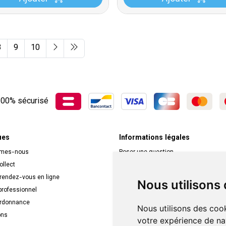
8
9
10
00% sécurisé
ues
Informations légales
mmes-nous
Poser une question
ollect
Déclarer un effet indésirable
 rendez-vous en ligne
Mentions légales
Nous utilisons
rofessionnel
CGV
ordonnance
Données personnelles
Nous utilisons des cook
ons
Cookies
votre expérience de na