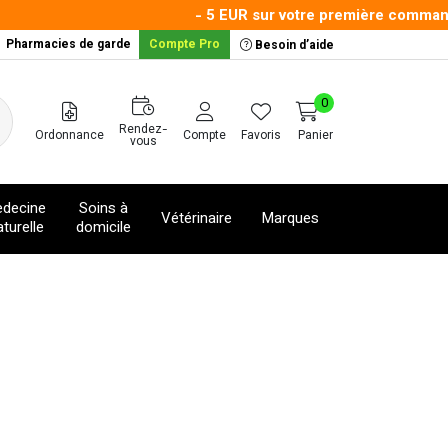
- 5 EUR sur votre première commande av
Pharmacies de garde
Compte Pro
Besoin d’aide
0
Rendez-
Ordonnance
Compte
Favoris
Panier
vous
decine
Soins à
Vétérinaire
Marques
turelle
domicile