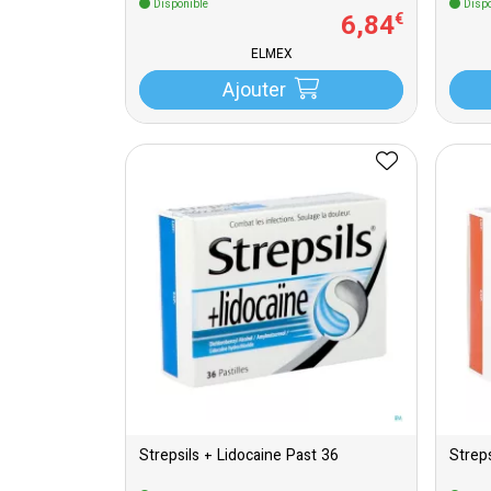
Disponible
Dispo
6
,
84
€
ELMEX
Ajouter
Strepsils + Lidocaine Past 36
Streps