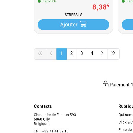
Disponible
Dispo
8
,
38
€
STREPSILS
Ajouter
1
2
3
4
Paiement 1
Contacts
Rubriq
Chaussée de Fleurus 593
Qui so
6060 Gilly
Click & C
Belgique
Prise de
Tél. :
+32 71 41 32 10