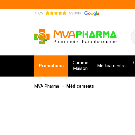
4,7/5
53 avis
MVA Pharma Votre pharmacie en ligne à votre s
Gamme
Promotions
Médicaments
Maison
MVA Pharma
Médicaments