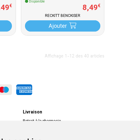
Disponible
,
49
8
,
49
€
€
RECKITT BENCKISER
Ajouter
Affichage 1-12 des 40 articles
Livraison
Retrait à la pharmacie
Livraison chez vous
Livraison dans un Point Relais