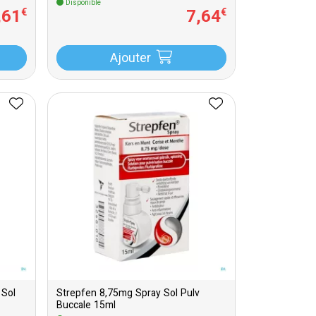
Disponible
,
61
7
,
64
€
€
Ajouter
 Sol
Strepfen 8,75mg Spray Sol Pulv
Buccale 15ml