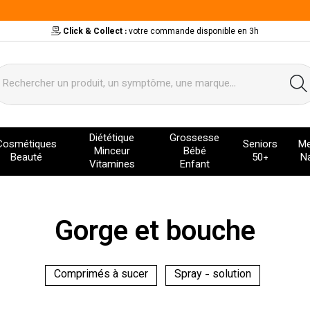
Click & Collect :
votre commande disponible en 3h
ervice
Diététique
Grossesse
Cosmétiques
Seniors
Me
Minceur
Bébé
Beauté
50+
Na
Vitamines
Enfant
Gorge et bouche
Comprimés à sucer
Spray - solution