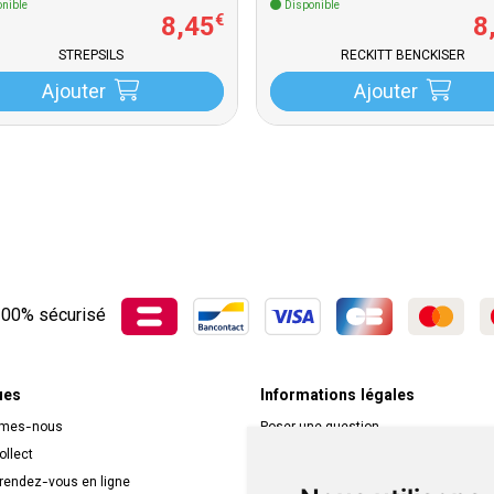
nible
Disponible
8
,
45
8
€
STREPSILS
RECKITT BENCKISER
Ajouter
Ajouter
00% sécurisé
ues
Informations légales
mmes-nous
Poser une question
ollect
Déclarer un effet indésirable
 rendez-vous en ligne
Mentions légales