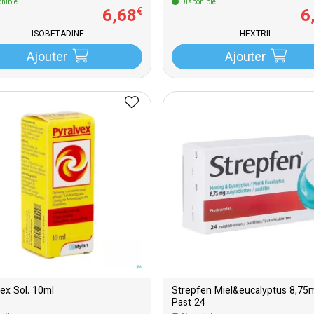
nible
Disponible
6
,
68
6
€
ISOBETADINE
HEXTRIL
Ajouter
Ajouter
vex Sol. 10ml
Strepfen Miel&eucalyptus 8,75
Past 24