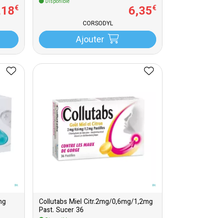
Disponible
,
18
6
,
35
€
€
CORSODYL
Ajouter
mg
Collutabs Miel Citr.2mg/0,6mg/1,2mg
Past. Sucer 36