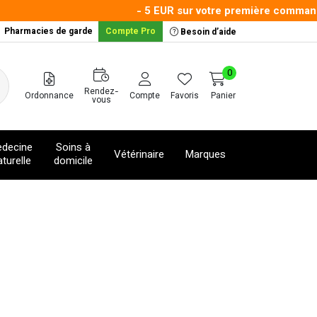
- 5 EUR sur votre première commande av
Pharmacies de garde
Compte Pro
Besoin d’aide
0
Rendez-
Ordonnance
Compte
Favoris
Panier
vous
decine
Soins à
Vétérinaire
Marques
turelle
domicile