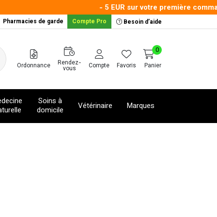
- 5 EUR sur votre première commande
Pharmacies de garde
Compte Pro
Besoin d’aide
0
Rendez-
Ordonnance
Compte
Favoris
Panier
vous
decine
Soins à
Vétérinaire
Marques
turelle
domicile