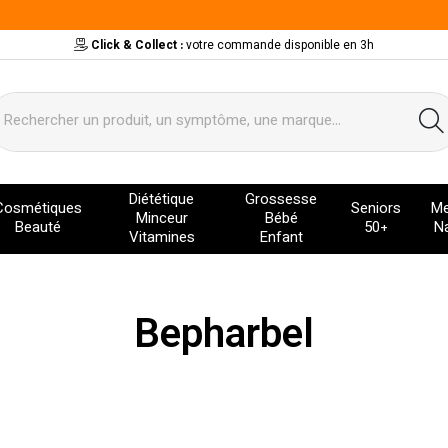
Click & Collect :
votre commande disponible en 3h
ervice
Diététique
Grossesse
Cosmétiques
Seniors
Me
Minceur
Bébé
Beauté
50+
Na
Vitamines
Enfant
Bepharbel