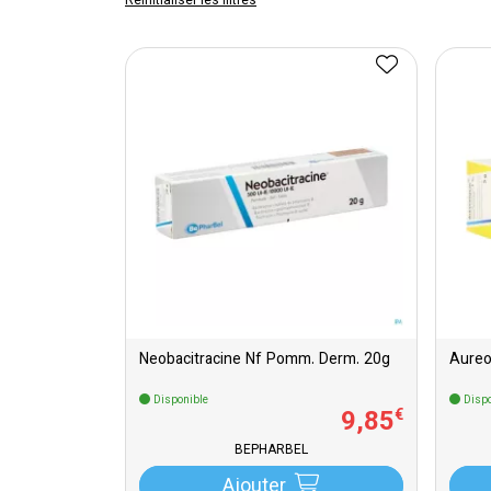
Réinitialiser les filtres
Neobacitracine Nf Pomm. Derm. 20g
Aureo
Disponible
Dispo
9
,
85
€
BEPHARBEL
Ajouter