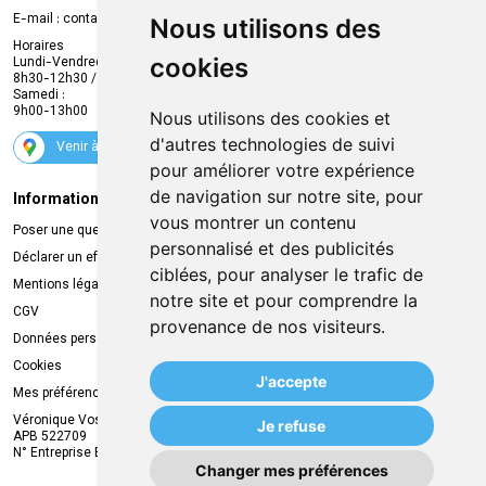
Compte professionnel
E-mail :
contact
@
mvapharma.be
Nous utilisons des
Envoi d’ordonnance
Horaires
cookies
Lundi-Vendredi :
Promotions
8h30-12h30 / 13h30-18h30
Samedi :
Services
9h00-13h00
Nous utilisons des cookies et
Suivez-nous
d'autres technologies de suivi
Venir à la pharmacie
pour améliorer votre expérience
de navigation sur notre site, pour
Informations légales
Livraison
vous montrer un contenu
Poser une question
Retrait à la pharmacie
personnalisé et des publicités
Déclarer un effet indésirable
Livraison chez vous
ciblées, pour analyser le trafic de
Mentions légales
Livraison dans un Point Relais
notre site et pour comprendre la
CGV
provenance de nos visiteurs.
Données personnelles
Cookies
J'accepte
Mes préférences Cookies
Véronique Vos
Je refuse
APB 522709
N° Entreprise BE0749.944.612
Changer mes préférences