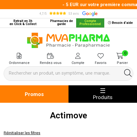
- 5 EUR sur votre première commande
4,7/5
53 avis
Retrait en 3h
Pharmacies de
Compte
Besoin d’aide
en Click & Collect
garde
Professionnel
MVA Pharma Votre pharmacie en 
0
Ordonnance
Rendez-vous
Compte
Favoris
Panier
Promos
Produits
Actimove
Réinitialiser les filtres