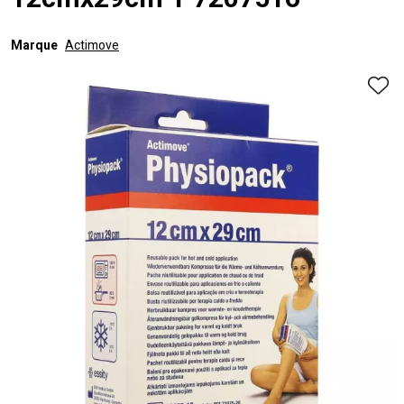
12cmx29cm 1 7207516
Marque
Actimove