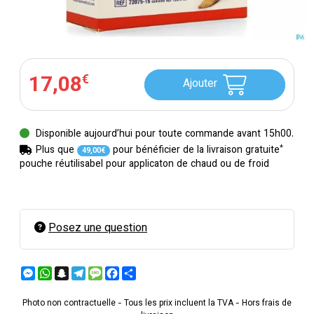
17
,
08
€
Ajouter
Disponible aujourd’hui pour toute commande avant 15h00.
*
Plus que
pour bénéficier de la livraison gratuite
49
,
00
€
pouche réutilisabel pour applicaton de chaud ou de froid
Posez une question
Messenger
WhatsApp
Snapchat
Telegram
Message
Facebook
Partager
Photo non contractuelle - Tous les prix incluent la TVA - Hors frais de