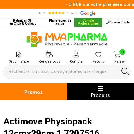
- 5 EUR sur votre première comma
4,7/5
53 avis
Retrait en 3h
Pharmacies de
Compte
Besoin d’aide
en Click & Collect
garde
Professionnel
MVA Pharma Votre pharmacie en 
0
Ordonnance
Rendez-vous
Compte
Favoris
Panier
Promos
Produits
Actimove Physiopack