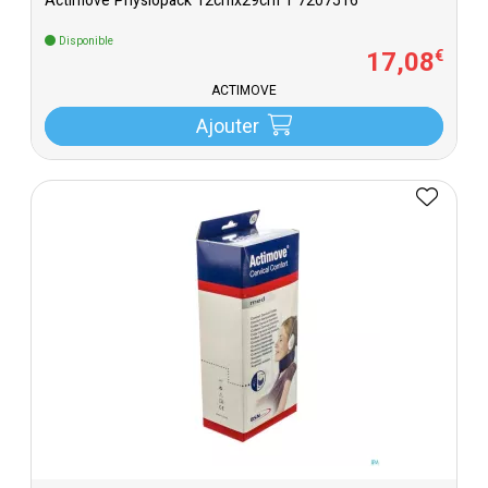
Actimove Physiopack 12cmx29cm 1 7207516
Disponible
17
,
08
€
ACTIMOVE
Ajouter