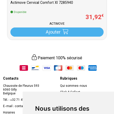
Actimove Cervical Comfort Xl 7285940
Disponible
31
,
92
€
ACTIMOVE
Ajouter
Paiement 100% sécurisé
Contacts
Rubriques
Chaussée de Fleurus 593
Qui sommes-nous
6060 Gilly
Click & Collect
Belgique
Prise de rendez-vous en ligne
Tél. :
+32 71 41 32 10
Compte professionnel
E-mail :
contact
@
mvapharma.be
Nous utilisons des
Envoi d’ordonnance
Horaires