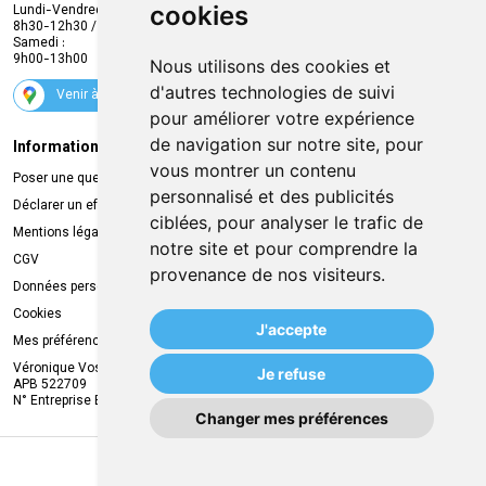
cookies
Lundi-Vendredi :
Promotions
8h30-12h30 / 13h30-18h30
Samedi :
Services
9h00-13h00
Nous utilisons des cookies et
Suivez-nous
d'autres technologies de suivi
Venir à la pharmacie
pour améliorer votre expérience
de navigation sur notre site, pour
Informations légales
Livraison
vous montrer un contenu
Poser une question
Retrait à la pharmacie
personnalisé et des publicités
Déclarer un effet indésirable
Livraison chez vous
ciblées, pour analyser le trafic de
Mentions légales
Livraison dans un Point Relais
notre site et pour comprendre la
CGV
provenance de nos visiteurs.
Données personnelles
Cookies
J'accepte
Mes préférences Cookies
Véronique Vos
Je refuse
APB 522709
N° Entreprise BE0749.944.612
Changer mes préférences
MA REMISE