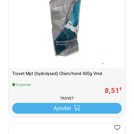
Trovet Mpt (hydrolysed) Chien/hond 400g Vmd
Disponible
8
,
51
€
TROVET
Ajouter