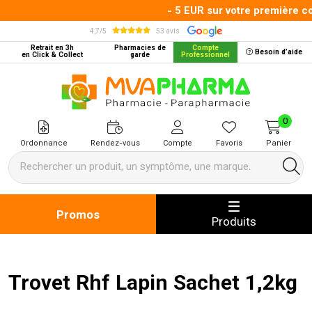
- 5 EUR sur votre première co
4,7/5
53 avis
Retrait en 3h
Pharmacies de
Compte
Besoin d’aide
en Click & Collect
garde
Professionnel
MVA Pharma Votre pharmacie en 
0
Ordonnance
Rendez-vous
Compte
Favoris
Panier
Promos
Produits
Trovet Rhf Lapin Sachet 1,2kg