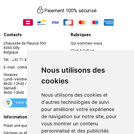
Paiement 100% sécurisé
Contacts
Rubriques
Chaussée de Fleurus 593
Qui sommes-nous
6060 Gilly
Click & Collect
Belgique
Prise de rendez-vous en ligne
Tél. :
+32 71 41 32 10
Compte professionnel
E-mail :
contact
@
mvapharma.be
Nous utilisons des
Envoi d’ordonnance
Horaires
cookies
Lundi-Vendredi :
Promotions
8h30-12h30 / 13h30-18h30
Samedi :
Services
9h00-13h00
Nous utilisons des cookies et
Suivez-nous
d'autres technologies de suivi
Venir à la pharmacie
pour améliorer votre expérience
de navigation sur notre site, pour
Informations légales
Livraison
vous montrer un contenu
Poser une question
Retrait à la pharmacie
personnalisé et des publicités
Déclarer un effet indésirable
Livraison chez vous