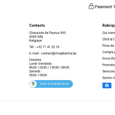
Paiement 1
Contacts
Rubriq
Chaussée de Fleurus 593
Qui so
6060 Gilly
Click & C
Belgique
Prise de
Tél. :
+32 71 41 32 10
Compte p
E-mail :
contact
@
mvapharma.be
Envoi d’
Horaires
Lundi-Vendredi :
Promoti
8h30-12h30 / 13h30-18h30
Samedi :
Services
9h00-13h00
Suivez-
Venir à la pharmacie