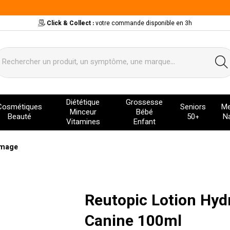
Click & Collect :
votre commande disponible en 3h
ervice
Diététique
Grossesse
Cosmétiques
Seniors
Me
Minceur
Bébé
Beauté
50+
Na
Vitamines
Enfant
umage
Reutopic Lotion Hyd
Canine 100ml