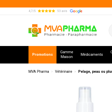
4,7/5
53 avis
MVA Pharma Votre pharmacie en ligne à votre s
Gamme
Promotions
Médicaments
Maison
MVA Pharma
Vétérinaire
Pelage, peau ou pl