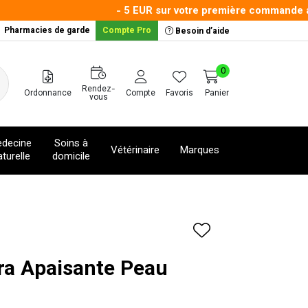
- 5 EUR sur votre première commande avec
Pharmacies de garde
Compte Pro
Besoin d’aide
0
Rendez-
Ordonnance
Compte
Favoris
Panier
vous
decine
Soins à
Vétérinaire
Marques
turelle
domicile
ra Apaisante Peau