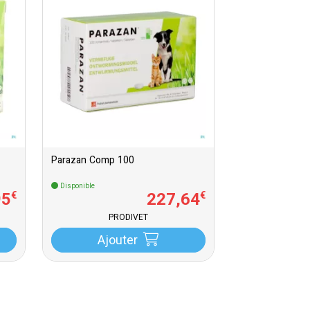
Parazan Comp 100
Disponible
95
227
,
64
€
€
PRODIVET
Ajouter