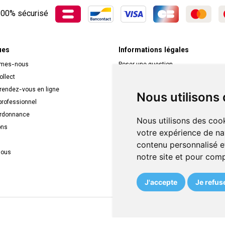
00% sécurisé
ues
Informations légales
mmes-nous
Poser une question
ollect
Déclarer un effet indésirable
 rendez-vous en ligne
Mentions légales
Nous utilisons
rofessionnel
CGV
ordonnance
Données personnelles
Nous utilisons des cook
ons
Cookies
votre expérience de na
Mes préférences Cookies
contenu personnalisé et
nous
Véronique Vos
notre site et pour com
APB 522709
N° Entreprise BE0749.944.612
J'accepte
Je refus