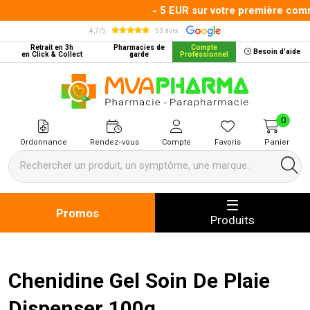
- 5 EUR sur votre première comma
4,7/5
53 avis
Retrait en 3h
Pharmacies de
Compte
Besoin d’aide
en Click & Collect
garde
Professionnel
MVA Pharma Votre pharmacie en 
0
Ordonnance
Rendez-vous
Compte
Favoris
Panier
Promos
Produits
Chenidine Gel Soin De Plaie