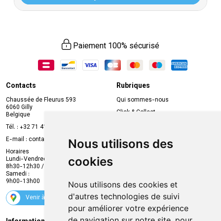
Paiement 100% sécurisé
Contacts
Rubriques
Chaussée de Fleurus 593
Qui sommes-nous
6060 Gilly
Click & Collect
Belgique
Prise de rendez-vous en ligne
Tél. :
+32 71 41 32 10
Compte professionnel
E-mail :
contact
@
mvapharma.be
Nous utilisons des
Envoi d’ordonnance
Horaires
cookies
Lundi-Vendredi :
Promotions
8h30-12h30 / 13h30-18h30
Samedi :
Services
9h00-13h00
Nous utilisons des cookies et
Suivez-nous
d'autres technologies de suivi
Venir à la pharmacie
pour améliorer votre expérience
de navigation sur notre site, pour