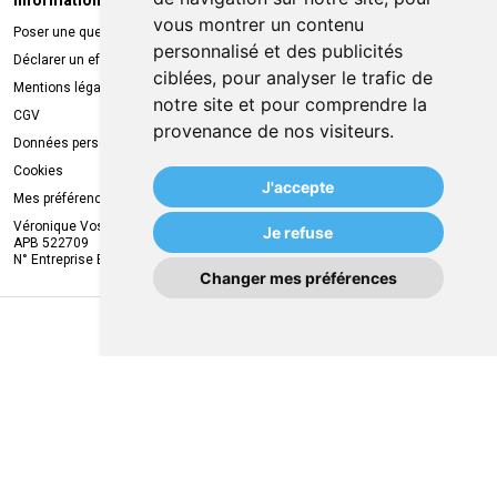
Informations légales
Livraison
vous montrer un contenu
Poser une question
Retrait à la pharmacie
personnalisé et des publicités
Déclarer un effet indésirable
Livraison chez vous
ciblées, pour analyser le trafic de
Mentions légales
Livraison dans un Point Relais
notre site et pour comprendre la
CGV
provenance de nos visiteurs.
Données personnelles
Cookies
J'accepte
Mes préférences Cookies
Véronique Vos
Je refuse
APB 522709
N° Entreprise BE0749.944.612
Changer mes préférences
MA REMISE
© 2026 MVAPharma
Tous droits réservés
Apotekisto