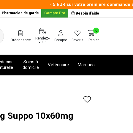
- 5 EUR sur votre première commande avec 
Pharmacies de garde
Compte Pro
Besoin d’aide
0
Rendez-
Ordonnance
Compte
Favoris
Panier
vous
decine
Soins à
Vétérinaire
Marques
turelle
domicile
mg Suppo 10x60mg