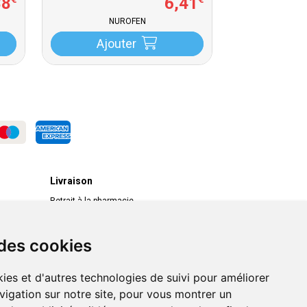
88
6
,
41
€
€
NUROFEN
Ajouter
Livraison
Retrait à la pharmacie
Livraison chez vous
Livraison dans un Point Relais
 des cookies
ies et d'autres technologies de suivi pour améliorer
vigation sur notre site, pour vous montrer un