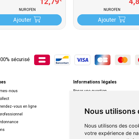
12
,
79
4
,
€
NUROFEN
NUROFEN
Ajouter
Ajouter
00% sécurisé
ues
Informations légales
mmes-nous
Poser une question
ollect
Déclarer un effet indésirable
 rendez-vous en ligne
Mentions légales
Nous utilisons
rofessionnel
CGV
ordonnance
Données personnelles
Nous utilisons des cook
ons
Cookies
votre expérience de na
Mes préférences Cookies