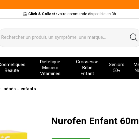
Click & Collect :
votre commande disponible en 3h
ervice
Diététique
Grossesse
Cosmétiques
Seniors
Me
Minceur
Bébé
Beauté
50+
Na
Vitamines
Enfant
bébés - enfants
Nurofen Enfant 60