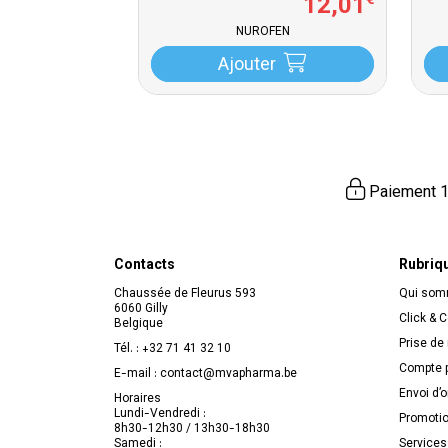
12
,
01
€
NUROFEN
Ajouter
Paiement 1
Contacts
Rubriq
Chaussée de Fleurus 593
Qui so
6060 Gilly
Click & C
Belgique
Prise de
Tél. :
+32 71 41 32 10
Compte p
E-mail :
contact
@
mvapharma.be
Envoi d’
Horaires
Lundi-Vendredi :
Promoti
8h30-12h30 / 13h30-18h30
Samedi :
Services