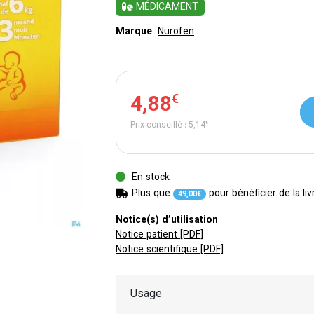
MÉDICAMENT
Marque
Nurofen
4
,
88
€
Prix conseillé :
5
,
14
€
En stock
Plus que
pour bénéficier de la liv
49
,
00
€
Notice(s) d’utilisation
Notice patient [PDF]
Notice scientifique [PDF]
Usage