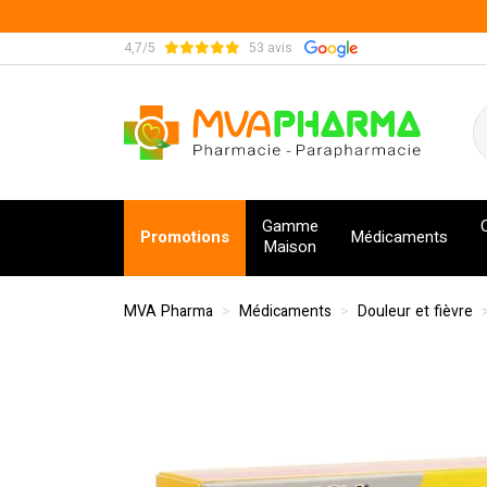
4,7/5
53 avis
MVA Pharma Votre pharmacie en ligne à votre s
Gamme
Promotions
Médicaments
Maison
MVA Pharma
Médicaments
Douleur et fièvre