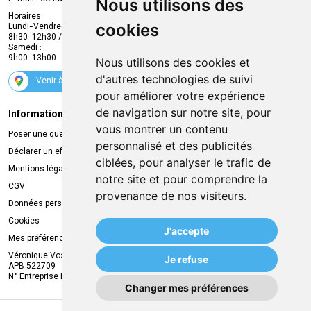
Nous utilisons des
Envoi d’ordonnance
Horaires
cookies
Lundi-Vendredi :
Promotions
8h30-12h30 / 13h30-18h30
Samedi :
Services
9h00-13h00
Nous utilisons des cookies et
Suivez-nous
d'autres technologies de suivi
Venir à la pharmacie
pour améliorer votre expérience
de navigation sur notre site, pour
Informations légales
Livraison
vous montrer un contenu
Poser une question
Retrait à la pharmacie
personnalisé et des publicités
Déclarer un effet indésirable
Livraison chez vous
ciblées, pour analyser le trafic de
Mentions légales
Livraison dans un Point Relais
notre site et pour comprendre la
CGV
provenance de nos visiteurs.
Données personnelles
Cookies
J'accepte
Mes préférences Cookies
Véronique Vos
Je refuse
APB 522709
N° Entreprise BE0749.944.612
Changer mes préférences