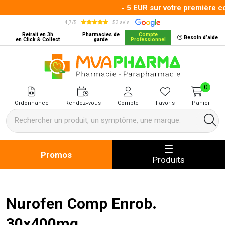
- 5 EUR sur votre première co
4,7/5
53 avis
Retrait en 3h
Pharmacies de
Compte
Besoin d’aide
en Click & Collect
garde
Professionnel
MVA Pharma Votre pharmacie en 
0
Ordonnance
Rendez-vous
Compte
Favoris
Panier
Promos
Produits
Nurofen Comp Enrob.