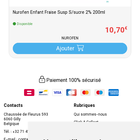
Nurofen Enfant Fraise Susp S/sucre 2% 200ml
Disponible
10
,
70
€
NUROFEN
Ajouter
Paiement 100% sécurisé
Contacts
Rubriques
Chaussée de Fleurus 593
Qui sommes-nous
6060 Gilly
Click & Collect
Belgique
Prise de rendez-vous en ligne
Tél. :
+32 71 41 32 10
Compte professionnel
E-mail :
contact
@
mvapharma.be