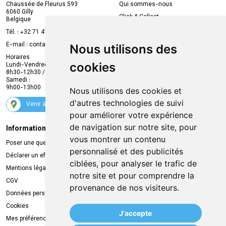
Chaussée de Fleurus 593
Qui sommes-nous
6060 Gilly
Click & Collect
Belgique
Prise de rendez-vous en ligne
Tél. :
+32 71 41 32 10
Compte professionnel
E-mail :
contact
@
mvapharma.be
Nous utilisons des
Envoi d’ordonnance
Horaires
cookies
Lundi-Vendredi :
Promotions
8h30-12h30 / 13h30-18h30
Samedi :
Services
9h00-13h00
Nous utilisons des cookies et
Suivez-nous
d'autres technologies de suivi
Venir à la pharmacie
pour améliorer votre expérience
de navigation sur notre site, pour
Informations légales
Livraison
vous montrer un contenu
Poser une question
Retrait à la pharmacie
personnalisé et des publicités
Déclarer un effet indésirable
Livraison chez vous
ciblées, pour analyser le trafic de
Mentions légales
Livraison dans un Point Relais
notre site et pour comprendre la
CGV
provenance de nos visiteurs.
Données personnelles
Cookies
J'accepte
Mes préférences Cookies