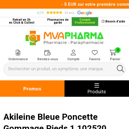
- 5 EUR sur votre première comman
4,7/5
53 avis
Retrait en 3h
Pharmacies de
Compte
Besoin d’aide
en Click & Collect
garde
Professionnel
MVA Pharma Votre pharmacie en 
0
Ordonnance
Rendez-vous
Compte
Favoris
Panier
Promos
Produits
Akileine Bleue Poncette