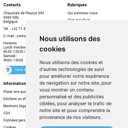
Contacts
Rubriques
Chaussée de Fleurus 593
Qui sommes-nous
6060 Gilly
Click & Collect
Belgique
Prise de rendez-vous en ligne
Tél. :
+32 71 41 32 10
Compte professionnel
E-mail :
contact
@
mvapharma.be
Nous utilisons des
Envoi d’ordonnance
Horaires
cookies
Lundi-Vendredi :
Promotions
8h30-12h30 / 13h30-18h30
Samedi :
Services
9h00-13h00
Nous utilisons des cookies et
Suivez-nous
d'autres technologies de suivi
Venir à la pharmacie
pour améliorer votre expérience
de navigation sur notre site, pour
Informations légales
Livraison
vous montrer un contenu
Poser une question
Retrait à la pharmacie
personnalisé et des publicités
Déclarer un effet indésirable
Livraison chez vous
ciblées, pour analyser le trafic de
Mentions légales
Livraison dans un Point Relais
notre site et pour comprendre la
CGV
provenance de nos visiteurs.
Données personnelles
Cookies