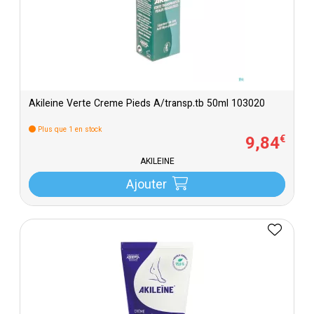
Akileine Verte Creme Pieds A/transp.tb 50ml 103020
Plus que 1 en stock
9
,
84
€
AKILEINE
Ajouter