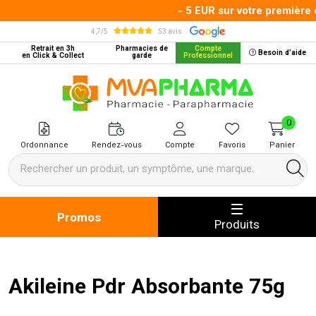
- 5 EUR sur votre première c
4,7/5
53 avis
Retrait en 3h
Pharmacies de
Compte
Besoin d’aide
en Click & Collect
garde
Professionnel
MVA Pharma Votre pharmacie en 
0
Ordonnance
Rendez-vous
Compte
Favoris
Panier
Promos
Produits
Akileine Pdr Absorbante 75g