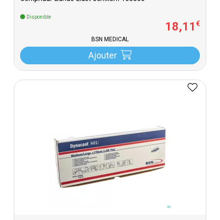
Disponible
18
,
11
€
BSN MEDICAL
Ajouter