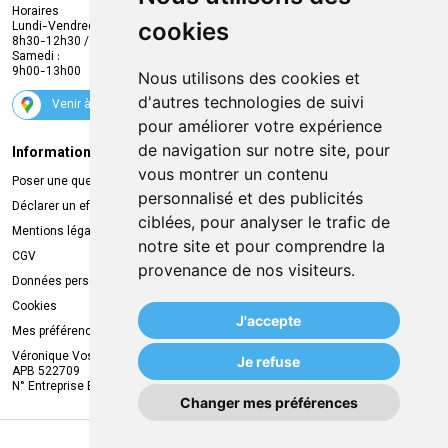
Envoi d’ordonnance
Horaires
cookies
Lundi-Vendredi :
Promotions
8h30-12h30 / 13h30-18h30
Samedi :
Services
9h00-13h00
Nous utilisons des cookies et
Suivez-nous
d'autres technologies de suivi
Venir à la pharmacie
pour améliorer votre expérience
de navigation sur notre site, pour
Informations légales
Livraison
vous montrer un contenu
Poser une question
Retrait à la pharmacie
personnalisé et des publicités
Déclarer un effet indésirable
Livraison chez vous
ciblées, pour analyser le trafic de
Mentions légales
Livraison dans un Point Relais
notre site et pour comprendre la
CGV
provenance de nos visiteurs.
Données personnelles
Cookies
J'accepte
Mes préférences Cookies
Véronique Vos
Je refuse
APB 522709
N° Entreprise BE0749.944.612
Changer mes préférences