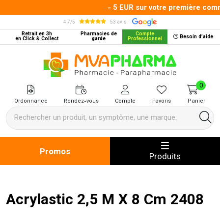
- 5 EUR sur votre première comma
4,7/5
53 avis
Retrait en 3h
Pharmacies de
Compte
Besoin d’aide
en Click & Collect
garde
Professionnel
MVA Pharma Votre pharmacie en 
0
Ordonnance
Rendez-vous
Compte
Favoris
Panier
Promos
Produits
Acrylastic 2,5 M X 8 Cm 2408