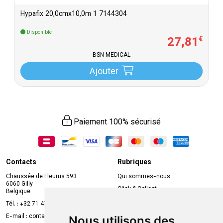
Hypafix 20,0cmx10,0m 1 7144304
Disponible
27
,
81
€
BSN MEDICAL
Ajouter
Paiement 100% sécurisé
Contacts
Rubriques
Chaussée de Fleurus 593
Qui sommes-nous
6060 Gilly
Click & Collect
Belgique
Prise de rendez-vous en ligne
Tél. :
+32 71 41 32 10
Compte professionnel
E-mail :
contact
@
mvapharma.be
Nous utilisons des