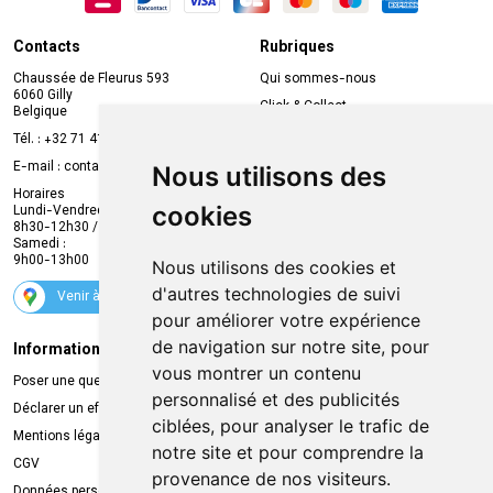
Contacts
Rubriques
Chaussée de Fleurus 593
Qui sommes-nous
6060 Gilly
Click & Collect
Belgique
Prise de rendez-vous en ligne
Tél. :
+32 71 41 32 10
Compte professionnel
E-mail :
contact
@
mvapharma.be
Nous utilisons des
Envoi d’ordonnance
Horaires
cookies
Lundi-Vendredi :
Promotions
8h30-12h30 / 13h30-18h30
Samedi :
Services
9h00-13h00
Nous utilisons des cookies et
Suivez-nous
d'autres technologies de suivi
Venir à la pharmacie
pour améliorer votre expérience
de navigation sur notre site, pour
Informations légales
Livraison
vous montrer un contenu
Poser une question
Retrait à la pharmacie
personnalisé et des publicités
Déclarer un effet indésirable
Livraison chez vous
ciblées, pour analyser le trafic de
Mentions légales
Livraison dans un Point Relais
notre site et pour comprendre la
CGV
provenance de nos visiteurs.
Données personnelles