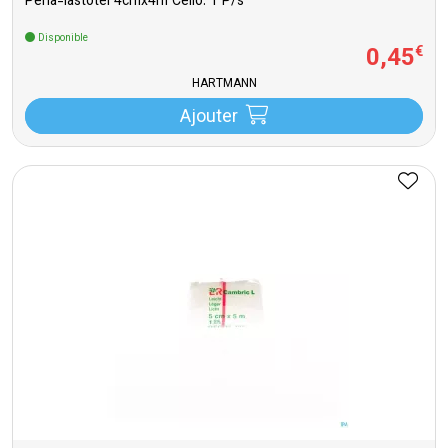
Peha-lastotel 4cmx4m Cello. 1 P/s
Disponible
0
,
45
€
HARTMANN
Ajouter