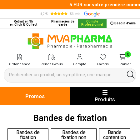
- 5 EUR sur votre première command
4,7/5
53 avis
Retrait en 3h
Pharmacies de
Compte
Besoin d’aide
en Click & Collect
garde
Professionnel
MVA Pharma Votre pharmacie en 
0
Ordonnance
Rendez-vous
Compte
Favoris
Panier
Promos
Produits
Bandes de fixation
Bandes de
Bandes de
Bande
fixation
fixation non
contention