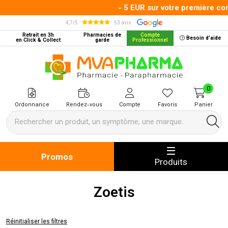
- 5 EUR sur votre première co
4,7/5
53 avis
Retrait en 3h
Pharmacies de
Compte
Besoin d’aide
en Click & Collect
garde
Professionnel
MVA Pharma Votre pharmacie en 
0
Ordonnance
Rendez-vous
Compte
Favoris
Panier
Promos
Produits
Zoetis
Réinitialiser les filtres