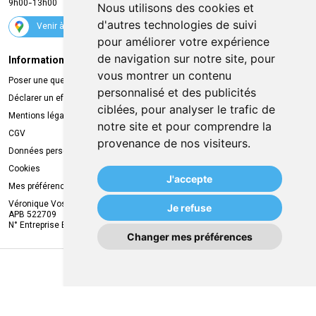
9h00-13h00
Nous utilisons des cookies et
Suivez-nous
d'autres technologies de suivi
Venir à la pharmacie
pour améliorer votre expérience
de navigation sur notre site, pour
Informations légales
Livraison
vous montrer un contenu
Poser une question
Retrait à la pharmacie
personnalisé et des publicités
Déclarer un effet indésirable
Livraison chez vous
ciblées, pour analyser le trafic de
Mentions légales
Livraison dans un Point Relais
notre site et pour comprendre la
CGV
provenance de nos visiteurs.
Données personnelles
Cookies
J'accepte
Mes préférences Cookies
Véronique Vos
Je refuse
APB 522709
N° Entreprise BE0749.944.612
Changer mes préférences
MA REMISE