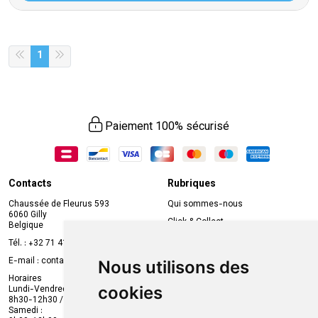
1
Paiement 100% sécurisé
Contacts
Rubriques
Chaussée de Fleurus 593
Qui sommes-nous
6060 Gilly
Click & Collect
Belgique
Prise de rendez-vous en ligne
Tél. :
+32 71 41 32 10
Compte professionnel
E-mail :
contact
@
mvapharma.be
Nous utilisons des
Envoi d’ordonnance
Horaires
cookies
Lundi-Vendredi :
Promotions
8h30-12h30 / 13h30-18h30
Samedi :
Services