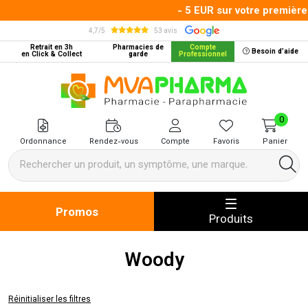
- 5 EUR sur votre première
4,7/5
53 avis
Retrait en 3h
Pharmacies de
Compte
Besoin d’aide
en Click & Collect
garde
Professionnel
MVA Pharma Votre pharmacie en 
0
Ordonnance
Rendez-vous
Compte
Favoris
Panier
Promos
Produits
Woody
Réinitialiser les filtres