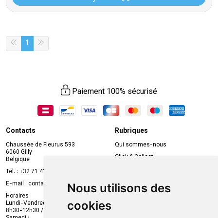
1
Paiement 100% sécurisé
Contacts
Rubriques
Chaussée de Fleurus 593
Qui sommes-nous
6060 Gilly
Click & Collect
Belgique
Prise de rendez-vous en ligne
Tél. :
+32 71 41 32 10
Compte professionnel
E-mail :
contact
@
mvapharma.be
Nous utilisons des
Envoi d’ordonnance
Horaires
cookies
Lundi-Vendredi :
Promotions
8h30-12h30 / 13h30-18h30