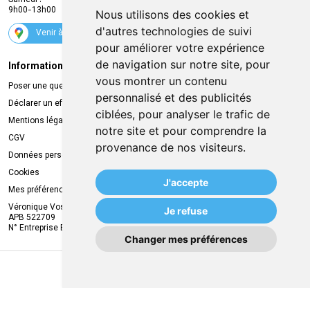
Samedi :
Services
9h00-13h00
Nous utilisons des cookies et
Suivez-nous
d'autres technologies de suivi
Venir à la pharmacie
pour améliorer votre expérience
de navigation sur notre site, pour
Informations légales
Livraison
vous montrer un contenu
Poser une question
Retrait à la pharmacie
personnalisé et des publicités
Déclarer un effet indésirable
Livraison chez vous
ciblées, pour analyser le trafic de
Mentions légales
Livraison dans un Point Relais
notre site et pour comprendre la
CGV
provenance de nos visiteurs.
Données personnelles
Cookies
J'accepte
Mes préférences Cookies
Véronique Vos
Je refuse
APB 522709
N° Entreprise BE0749.944.612
Changer mes préférences
MA REMISE