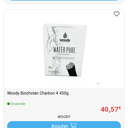
Woody Binchotan Charbon 4 450g
Disponible
40
,
57
€
WOODY
Ajouter