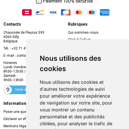
Paiement 100% sécurisé
Contacts
Rubriques
Chaussée de Fleurus 593
Qui sommes-nous
6060 Gilly
Click & Collect
Belgique
Prise de rendez-vous en ligne
Tél. :
+32 71 41 32 10
Compte professionnel
E-mail :
contact
@
mvapharma.be
Nous utilisons des
Envoi d’ordonnance
Horaires
cookies
Lundi-Vendredi :
Promotions
8h30-12h30 / 13h30-18h30
Samedi :
Services
9h00-13h00
Nous utilisons des cookies et
Suivez-nous
d'autres technologies de suivi
Venir à la pharmacie
pour améliorer votre expérience
de navigation sur notre site, pour
Informations légales
Livraison
vous montrer un contenu
Poser une question
Retrait à la pharmacie
personnalisé et des publicités
Déclarer un effet indésirable
Livraison chez vous
ciblées, pour analyser le trafic de
Mentions légales
Livraison dans un Point Relais