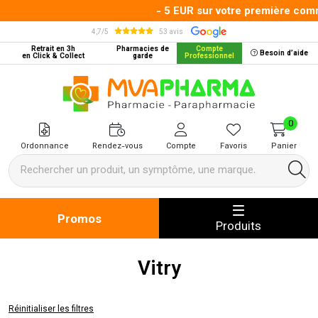
- 5 EUR sur votre première comman
4,7/5
53 avis
Retrait en 3h
Pharmacies de
Compte
Besoin d’aide
en Click & Collect
garde
Professionnel
MVA Pharma Votre pharmacie en 
0
Ordonnance
Rendez-vous
Compte
Favoris
Panier
Promos
Produits
Vitry
Réinitialiser les filtres