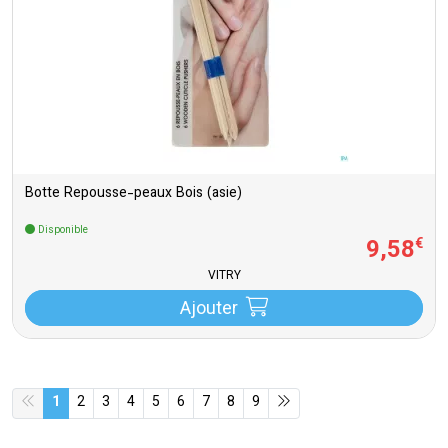
Botte Repousse-peaux Bois (asie)
Disponible
9
,
58
€
VITRY
Ajouter
1
2
3
4
5
6
7
8
9