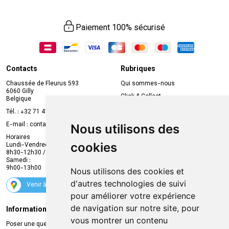
Paiement 100% sécurisé
Contacts
Rubriques
Chaussée de Fleurus 593
Qui sommes-nous
6060 Gilly
Click & Collect
Belgique
Prise de rendez-vous en ligne
Tél. :
+32 71 41 32 10
Compte professionnel
E-mail :
contact
@
mvapharma.be
Nous utilisons des
Envoi d’ordonnance
Horaires
cookies
Lundi-Vendredi :
Promotions
8h30-12h30 / 13h30-18h30
Samedi :
Services
9h00-13h00
Nous utilisons des cookies et
Suivez-nous
d'autres technologies de suivi
Venir à la pharmacie
pour améliorer votre expérience
de navigation sur notre site, pour
Informations légales
Livraison
vous montrer un contenu
Poser une question
Retrait à la pharmacie