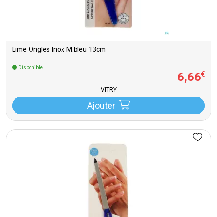
Lime Ongles Inox M.bleu 13cm
Disponible
6
,
66
€
VITRY
Ajouter