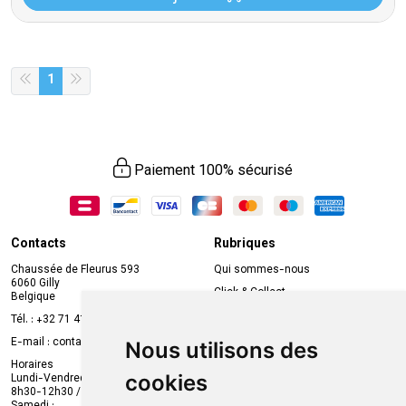
1
Paiement 100% sécurisé
Contacts
Rubriques
Chaussée de Fleurus 593
Qui sommes-nous
6060 Gilly
Click & Collect
Belgique
Prise de rendez-vous en ligne
Tél. :
+32 71 41 32 10
Compte professionnel
E-mail :
contact
@
mvapharma.be
Nous utilisons des
Envoi d’ordonnance
Horaires
cookies
Lundi-Vendredi :
Promotions
8h30-12h30 / 13h30-18h30