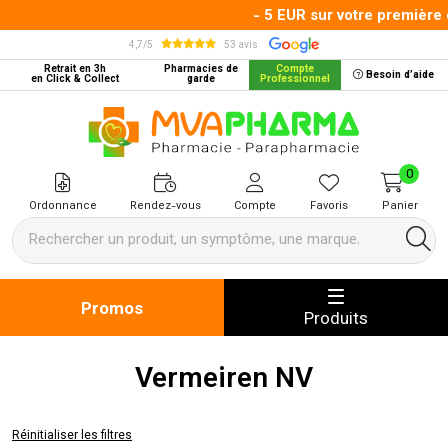
- 5 EUR sur votre première 
4,7/5
53 avis
Retrait en 3h
Pharmacies de
Compte
Besoin d’aide
en Click & Collect
garde
Professionnel
MVA Pharma Votre pharmacie en 
0
Ordonnance
Rendez-vous
Compte
Favoris
Panier
Promos
Produits
Vermeiren NV
Réinitialiser les filtres