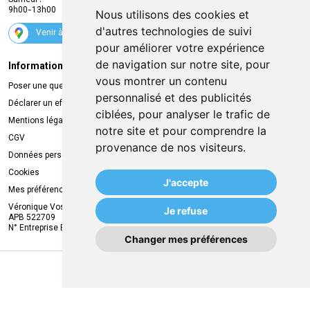
Samedi :
Services
9h00-13h00
Nous utilisons des cookies et
Suivez-nous
d'autres technologies de suivi
Venir à la pharmacie
pour améliorer votre expérience
de navigation sur notre site, pour
Informations légales
Livraison
vous montrer un contenu
Poser une question
Retrait à la pharmacie
personnalisé et des publicités
Déclarer un effet indésirable
Livraison chez vous
ciblées, pour analyser le trafic de
Mentions légales
Livraison dans un Point Relais
notre site et pour comprendre la
CGV
provenance de nos visiteurs.
Données personnelles
Cookies
J'accepte
Mes préférences Cookies
Véronique Vos
Je refuse
APB 522709
N° Entreprise BE0749.944.612
Changer mes préférences
MA REMISE