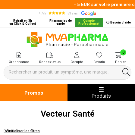
- 5 EUR sur votre première c
4,7/5
53 avis
Retrait en 3h
Pharmacies de
Compte
Besoin d’aide
en Click & Collect
garde
Professionnel
MVA Pharma Votre pharmacie en 
0
Ordonnance
Rendez-vous
Compte
Favoris
Panier
Promos
Produits
Vecteur Santé
Réinitialiser les filtres