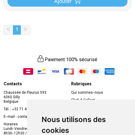
Ajouter
1
Paiement 100% sécurisé
Contacts
Rubriques
Chaussée de Fleurus 593
Qui sommes-nous
6060 Gilly
Click & Collect
Belgique
Prise de rendez-vous en ligne
Tél. :
+32 71 41 32 10
Compte professionnel
E-mail :
contact
@
mvapharma.be
Nous utilisons des
Envoi d’ordonnance
Horaires
cookies
Lundi-Vendredi :
Promotions
8h30-12h30 / 13h30-18h30