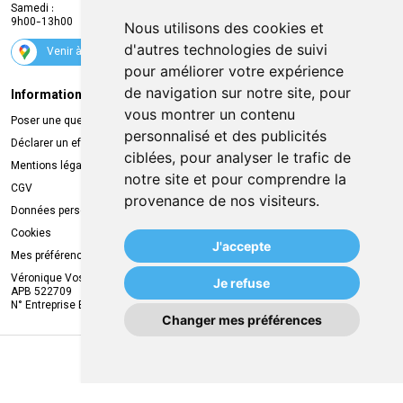
Samedi :
Services
9h00-13h00
Nous utilisons des cookies et
Suivez-nous
d'autres technologies de suivi
Venir à la pharmacie
pour améliorer votre expérience
de navigation sur notre site, pour
Informations légales
Livraison
vous montrer un contenu
Poser une question
Retrait à la pharmacie
personnalisé et des publicités
Déclarer un effet indésirable
Livraison chez vous
ciblées, pour analyser le trafic de
Mentions légales
Livraison dans un Point Relais
notre site et pour comprendre la
CGV
provenance de nos visiteurs.
Données personnelles
Cookies
J'accepte
Mes préférences Cookies
Véronique Vos
Je refuse
APB 522709
N° Entreprise BE0749.944.612
Changer mes préférences
MA REMISE