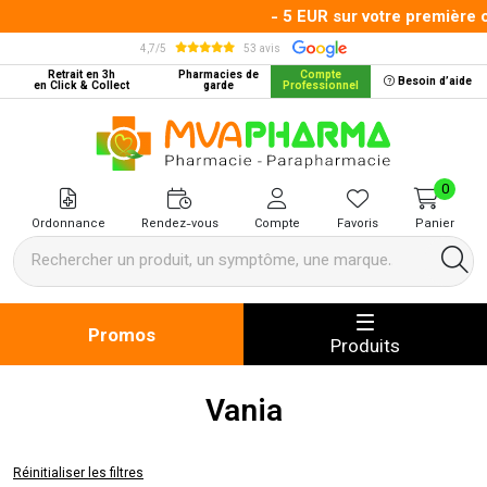
- 5 EUR sur votre première 
4,7/5
53 avis
Retrait en 3h
Pharmacies de
Compte
Besoin d’aide
en Click & Collect
garde
Professionnel
MVA Pharma Votre pharmacie en 
0
Ordonnance
Rendez-vous
Compte
Favoris
Panier
Promos
Produits
Vania
Réinitialiser les filtres