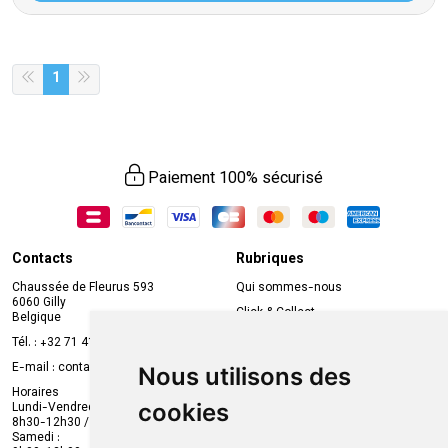
1
Paiement 100% sécurisé
Contacts
Rubriques
Chaussée de Fleurus 593
Qui sommes-nous
6060 Gilly
Click & Collect
Belgique
Prise de rendez-vous en ligne
Tél. :
+32 71 41 32 10
Compte professionnel
E-mail :
contact
@
mvapharma.be
Nous utilisons des
Envoi d’ordonnance
Horaires
cookies
Lundi-Vendredi :
Promotions
8h30-12h30 / 13h30-18h30
Samedi :
Services