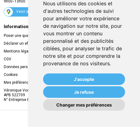
9h00-13h00
Nous utilisons des cookies et
Suivez-nous
d'autres technologies de suivi
Venir à la pharmacie
pour améliorer votre expérience
de navigation sur notre site, pour
Informations légales
Livraison
vous montrer un contenu
Poser une question
Retrait à la pharmacie
personnalisé et des publicités
Déclarer un effet indésirable
Livraison chez vous
ciblées, pour analyser le trafic de
Mentions légales
Livraison dans un Point Relais
notre site et pour comprendre la
CGV
provenance de nos visiteurs.
Données personnelles
Cookies
J'accepte
Mes préférences Cookies
Véronique Vos
Je refuse
APB 522709
N° Entreprise BE0749.944.612
Changer mes préférences
MA REMISE