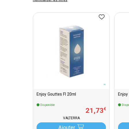
Réinitialiser les filtres
Enjoy Gouttes Fl 20ml
Enjoy
Disponible
Dispo
21
,
73
€
VALTERRA
Ajouter