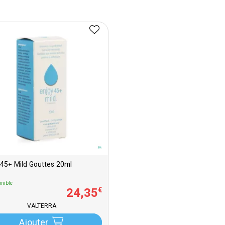
 45+ Mild Gouttes 20ml
nible
24
,
35
€
VALTERRA
Ajouter