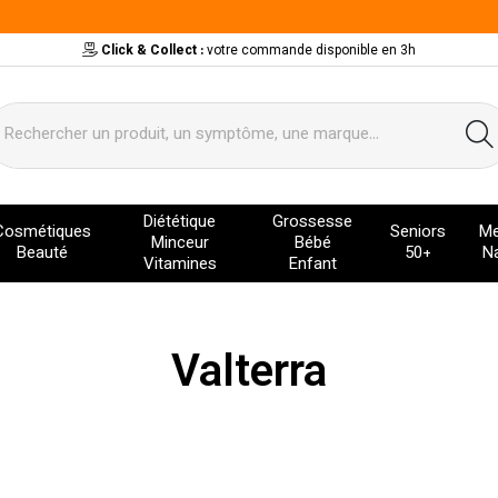
Click & Collect :
votre commande disponible en 3h
ervice
Diététique
Grossesse
Cosmétiques
Seniors
Me
Minceur
Bébé
Beauté
50+
Na
Vitamines
Enfant
Valterra