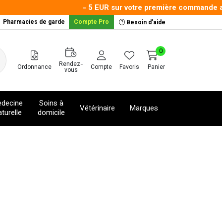
- 5 EUR sur votre première commande ave
Pharmacies de garde
Compte Pro
Besoin d’aide
0
Rendez-
Ordonnance
Compte
Favoris
Panier
vous
decine
Soins à
Vétérinaire
Marques
turelle
domicile