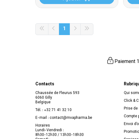
1
Paiement 1
Contacts
Rubriq
Chaussée de Fleurus 593
Qui so
6060 Gilly
Click & C
Belgique
Prise de
Tél. :
+32 71 41 32 10
Compte p
E-mail :
contact
@
mvapharma.be
Envoi d’
Horaires
Lundi-Vendredi :
Promoti
8h30-12h30 / 13h30-18h30