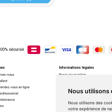
00% sécurisé
ues
Informations légales
mmes-nous
Poser une question
ollect
Déclarer un effet indésirable
 rendez-vous en ligne
Mentions légales
Nous utilisons
rofessionnel
CGV
ordonnance
Données personnelles
Nous utilisons des cook
ons
Cookies
votre expérience de na