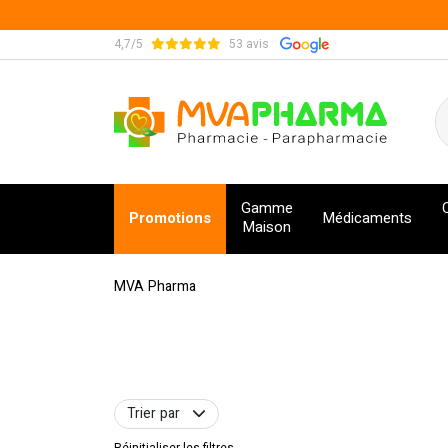
4,7/5
53 avis
MVA Pharma Votre pharmacie en ligne à votre s
Gamme
Promotions
Médicaments
Maison
MVA Pharma
Trier par