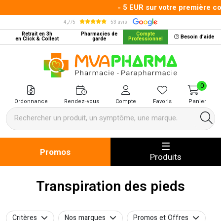
- 5 EUR sur votre première com
4,7/5
53 avis
Retrait en 3h
Pharmacies de
Compte
Besoin d’aide
en Click & Collect
garde
Professionnel
MVA Pharma Votre pharmacie en 
0
Ordonnance
Rendez-vous
Compte
Favoris
Panier
Promos
Produits
Transpiration des pieds
Critères
Nos marques
Promos et Offres