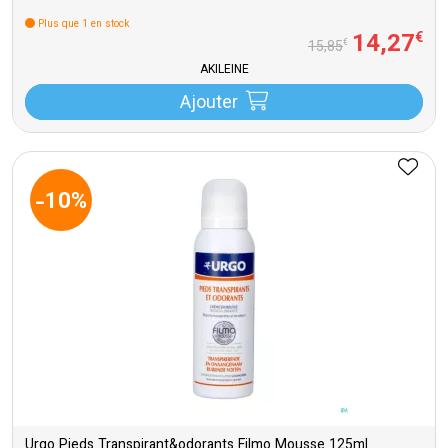
Plus que 1 en stock
14
,
27
€
€
15
,
85
AKILEINE
Ajouter
-10%
Urgo Pieds Transpirant&odorants Filmo Mousse 125ml