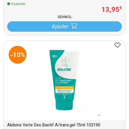
Disponible
13
,
95
€
GEHWOL
Ajouter
-10%
Akileine Verte Deo Biactif A/trans.gel 75ml 103190