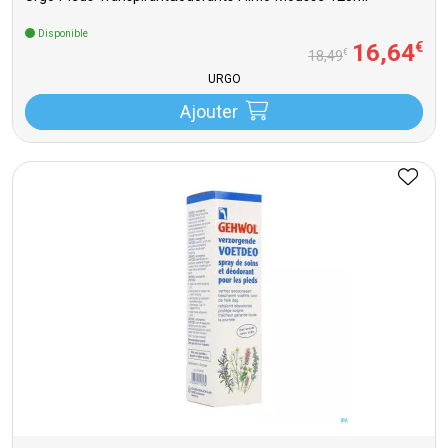
Disponible
16
,
64
€
€
18
,
49
URGO
Ajouter