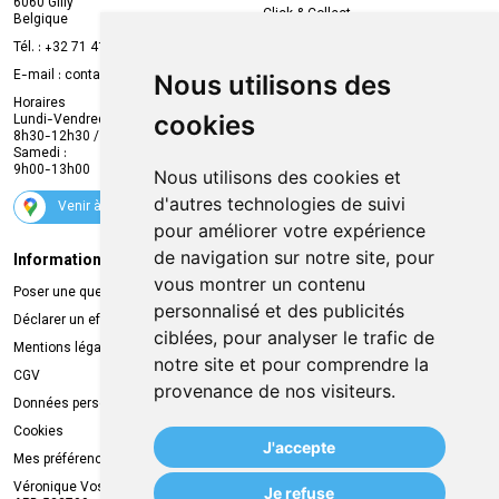
6060 Gilly
Click & Collect
Belgique
Prise de rendez-vous en ligne
Tél. :
+32 71 41 32 10
Compte professionnel
E-mail :
contact
@
mvapharma.be
Nous utilisons des
Envoi d’ordonnance
Horaires
cookies
Lundi-Vendredi :
Promotions
8h30-12h30 / 13h30-18h30
Samedi :
Services
9h00-13h00
Nous utilisons des cookies et
Suivez-nous
d'autres technologies de suivi
Venir à la pharmacie
pour améliorer votre expérience
de navigation sur notre site, pour
Informations légales
Livraison
vous montrer un contenu
Poser une question
Retrait à la pharmacie
personnalisé et des publicités
Déclarer un effet indésirable
Livraison chez vous
ciblées, pour analyser le trafic de
Mentions légales
Livraison dans un Point Relais
notre site et pour comprendre la
CGV
provenance de nos visiteurs.
Données personnelles
Cookies
J'accepte
Mes préférences Cookies
Véronique Vos
Je refuse