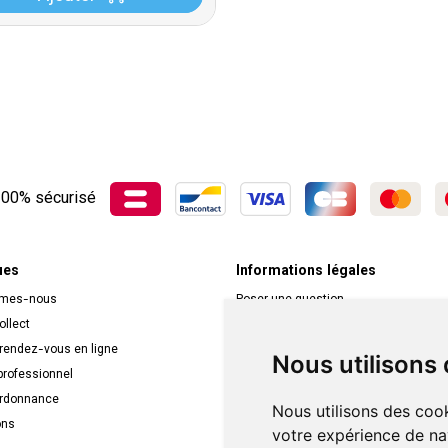
00% sécurisé
ues
Informations légales
mmes-nous
Poser une question
ollect
Déclarer un effet indésirable
 rendez-vous en ligne
Mentions légales
Nous utilisons
rofessionnel
CGV
ordonnance
Données personnelles
Nous utilisons des cook
ons
Cookies
votre expérience de na