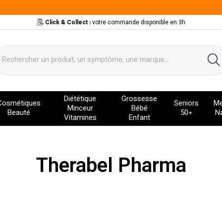
Click & Collect :
votre commande disponible en 3h
ervice
Diététique
Grossesse
Cosmétiques
Seniors
Me
Minceur
Bébé
Beauté
50+
Na
Vitamines
Enfant
Therabel Pharma