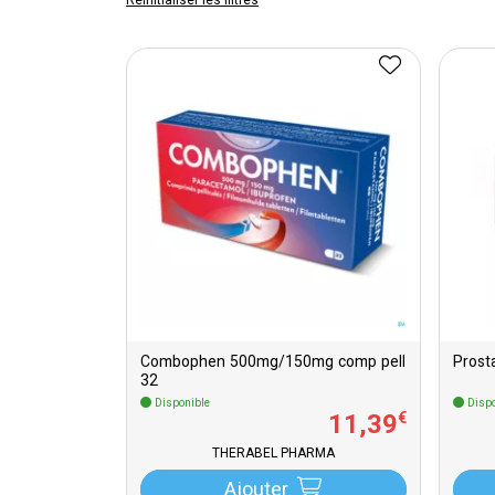
Réinitialiser les filtres
Combophen 500mg/150mg comp pell
Prost
32
Disponible
Dispo
11
,
39
€
THERABEL PHARMA
Ajouter