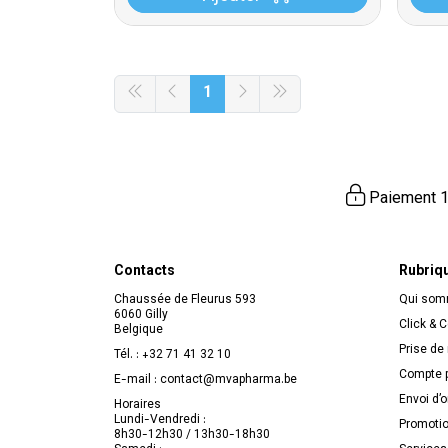
1
Paiement 1
Contacts
Rubriq
Chaussée de Fleurus 593
Qui so
6060 Gilly
Click & C
Belgique
Prise de
Tél. :
+32 71 41 32 10
Compte p
E-mail :
contact
@
mvapharma.be
Envoi d’
Horaires
Lundi-Vendredi :
Promoti
8h30-12h30 / 13h30-18h30