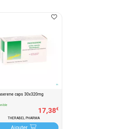
aserene caps 30x320mg
nible
17
,
38
€
THERABEL PHARMA
Ajouter