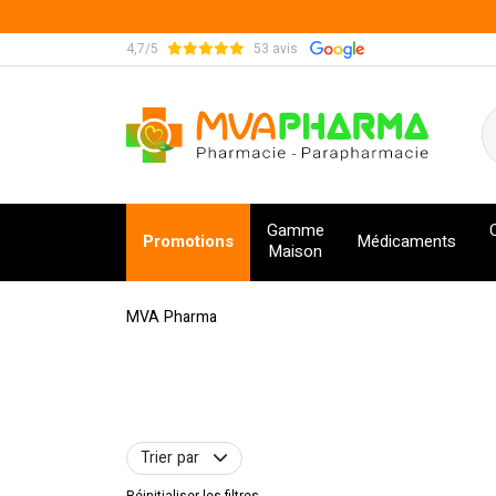
4,7/5
53 avis
MVA Pharma Votre pharmacie en ligne à votre s
Gamme
Promotions
Médicaments
Maison
MVA Pharma
Trier par