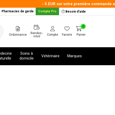
- 5 EUR sur votre première commande avec
Pharmacies de garde
Compte Pro
Besoin d’aide
0
Rendez-
Ordonnance
Compte
Favoris
Panier
vous
decine
Soins à
Vétérinaire
Marques
turelle
domicile