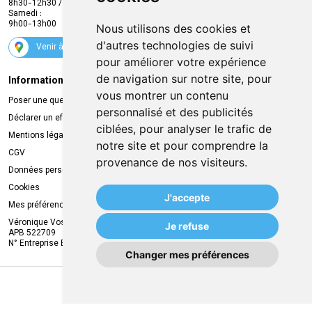
8h30-12h30 / 13h30-18h30
Samedi :
Services
9h00-13h00
Nous utilisons des cookies et
Suivez-nous
d'autres technologies de suivi
Venir à la pharmacie
pour améliorer votre expérience
de navigation sur notre site, pour
Informations légales
Livraison
vous montrer un contenu
Poser une question
Retrait à la pharmacie
personnalisé et des publicités
Déclarer un effet indésirable
Livraison chez vous
ciblées, pour analyser le trafic de
Mentions légales
Livraison dans un Point Relais
notre site et pour comprendre la
CGV
provenance de nos visiteurs.
Données personnelles
Cookies
J'accepte
Mes préférences Cookies
Véronique Vos
Je refuse
APB 522709
N° Entreprise BE0749.944.612
Changer mes préférences
MA REMISE