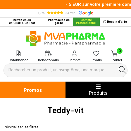
- 5 EUR sur votre première comm
4,7/5
53 avis
Retrait en 3h
Pharmacies de
Compte
Besoin d’aide
en Click & Collect
garde
Professionnel
MVA Pharma Votre pharmacie en 
0
Ordonnance
Rendez-vous
Compte
Favoris
Panier
Promos
Produits
Teddy-vit
Réinitialiser les filtres