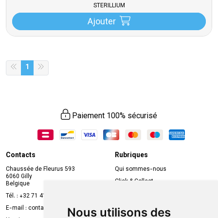
STERILLIUM
Ajouter
1
Paiement 100% sécurisé
Contacts
Rubriques
Chaussée de Fleurus 593
Qui sommes-nous
6060 Gilly
Click & Collect
Belgique
Prise de rendez-vous en ligne
Tél. :
+32 71 41 32 10
Compte professionnel
E-mail :
contact
@
mvapharma.be
Nous utilisons des