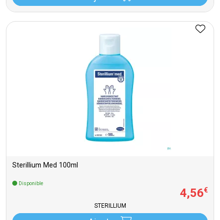
Sterillium Med 100ml
Disponible
4
,
56
€
STERILLIUM