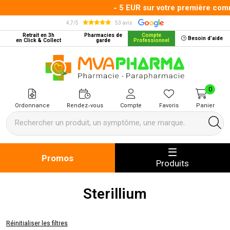
- 5 EUR sur votre première comma
4,7/5
53 avis
Retrait en 3h
Pharmacies de
Compte
Besoin d’aide
en Click & Collect
garde
Professionnel
MVA Pharma Votre pharmacie en 
0
Ordonnance
Rendez-vous
Compte
Favoris
Panier
Promos
Produits
Sterillium
Réinitialiser les filtres