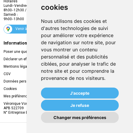
Envoi d’ordonnance
Horaires
cookies
Lundi-Vendredi :
Promotions
8h30-12h30 / 13h30-18h30
Samedi :
Services
9h00-13h00
Nous utilisons des cookies et
Suivez-nous
d'autres technologies de suivi
Venir à la pharmacie
pour améliorer votre expérience
de navigation sur notre site, pour
Informations légales
Livraison
vous montrer un contenu
Poser une question
Retrait à la pharmacie
personnalisé et des publicités
Déclarer un effet indésirable
Livraison chez vous
ciblées, pour analyser le trafic de
Mentions légales
Livraison dans un Point Relais
notre site et pour comprendre la
CGV
provenance de nos visiteurs.
Données personnelles
Cookies
J'accepte
Mes préférences Cookies
Véronique Vos
Je refuse
APB 522709
N° Entreprise BE0749.944.612
Changer mes préférences