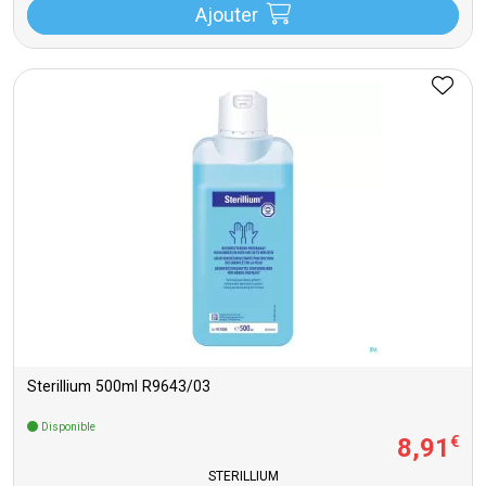
Ajouter
Sterillium 500ml R9643/03
Disponible
8
,
91
€
STERILLIUM