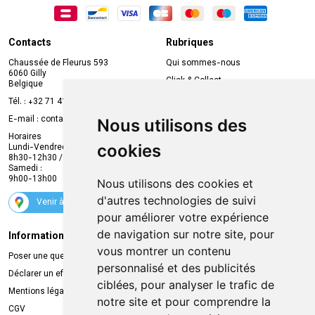
Contacts
Rubriques
Chaussée de Fleurus 593
Qui sommes-nous
6060 Gilly
Click & Collect
Belgique
Prise de rendez-vous en ligne
Tél. :
+32 71 41 32 10
Compte professionnel
E-mail :
contact
@
mvapharma.be
Nous utilisons des
Envoi d’ordonnance
Horaires
cookies
Lundi-Vendredi :
Promotions
8h30-12h30 / 13h30-18h30
Samedi :
Services
9h00-13h00
Nous utilisons des cookies et
Suivez-nous
d'autres technologies de suivi
Venir à la pharmacie
pour améliorer votre expérience
de navigation sur notre site, pour
Informations légales
Livraison
vous montrer un contenu
Poser une question
Retrait à la pharmacie
personnalisé et des publicités
Déclarer un effet indésirable
Livraison chez vous
ciblées, pour analyser le trafic de
Mentions légales
Livraison dans un Point Relais
notre site et pour comprendre la
CGV