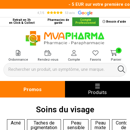
- 5 EUR sur votre première comm
4,7/5
53 avis
Retrait en 3h
Pharmacies de
Compte
Besoin d’aide
en Click & Collect
garde
Professionnel
MVA Pharma Votre pharmacie en 
0
Ordonnance
Rendez-vous
Compte
Favoris
Panier
Promos
Produits
Soins du visage
Acné
Taches de
Peau
Peau
Contou
pigmentation
sensible
mixte
des