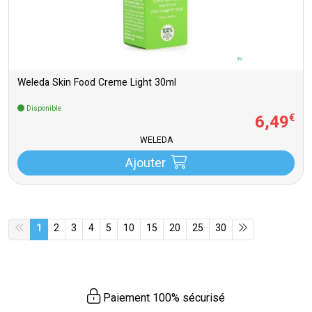
Weleda Skin Food Creme Light 30ml
Disponible
6
,
49
€
WELEDA
Ajouter
1
2
3
4
5
10
15
20
25
30
Paiement 100% sécurisé