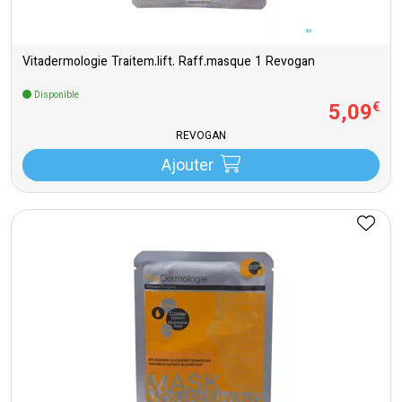
Vitadermologie Traitem.lift. Raff.masque 1 Revogan
Disponible
5
,
09
€
REVOGAN
Ajouter