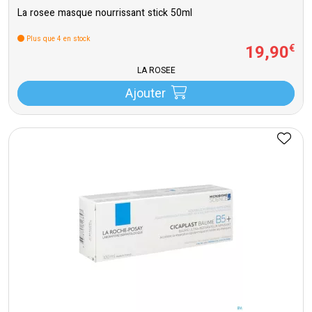
La rosee masque nourrissant stick 50ml
Plus que 4 en stock
19
,
90
€
LA ROSÉE
Ajouter