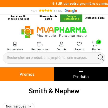
- 5 EUR sur votre première commande
4,7/5
53 avis
Retrait en 3h
Pharmacies de
Compte
Besoin d’aide
en Click & Collect
garde
Professionnel
MVA Pharma Votre pharmacie en 
0
Ordonnance
Rendez-vous
Compte
Favoris
Panier
Promos
Produits
Smith & Nephew
Nos marques