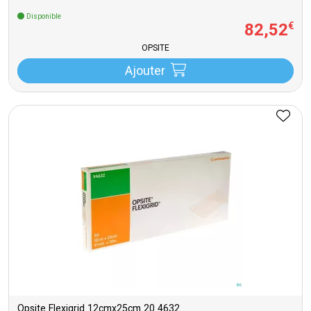
Disponible
82
,
52
€
OPSITE
Ajouter
Opsite Flexigrid 12cmx25cm 20 4632