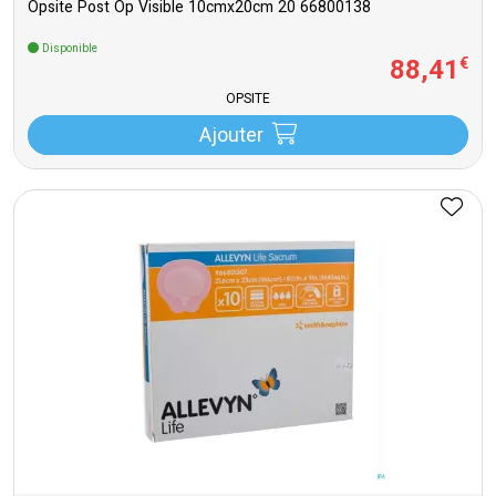
Opsite Post Op Visible 10cmx20cm 20 66800138
Disponible
88
,
41
€
OPSITE
Ajouter