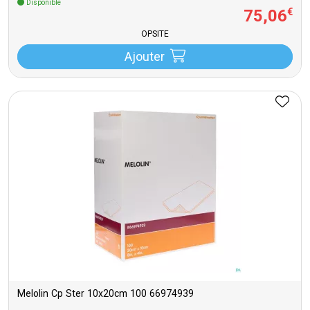
Disponible
75
,
06
€
OPSITE
Ajouter
Melolin Cp Ster 10x20cm 100 66974939