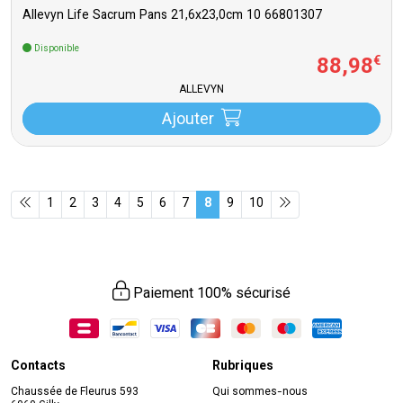
Allevyn Life Sacrum Pans 21,6x23,0cm 10 66801307
Disponible
88
,
98
€
ALLEVYN
Ajouter
1
2
3
4
5
6
7
8
9
10
Paiement 100% sécurisé
Contacts
Rubriques
Chaussée de Fleurus 593
Qui sommes-nous