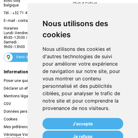
6060 Gilly
Click & Collect
Belgique
Prise de rendez-vous en ligne
Tél. :
+32 71 41 32 10
Compte professionnel
E-mail :
contact
@
mvapharma.be
Nous utilisons des
Envoi d’ordonnance
Horaires
cookies
Lundi-Vendredi :
Promotions
8h30-12h30 / 13h30-18h30
Samedi :
Services
9h00-13h00
Nous utilisons des cookies et
Suivez-nous
d'autres technologies de suivi
Venir à la pharmacie
pour améliorer votre expérience
de navigation sur notre site, pour
Informations légales
Livraison
vous montrer un contenu
Poser une question
Retrait à la pharmacie
personnalisé et des publicités
Déclarer un effet indésirable
Livraison chez vous
ciblées, pour analyser le trafic de
Mentions légales
Livraison dans un Point Relais
notre site et pour comprendre la
CGV
provenance de nos visiteurs.
Données personnelles
Cookies
J'accepte
Mes préférences Cookies
Véronique Vos
Je refuse