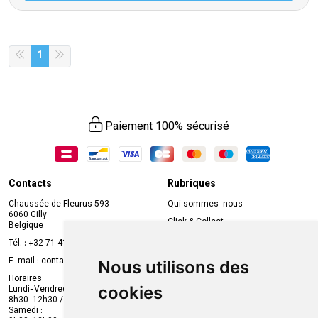
1
Paiement 100% sécurisé
Contacts
Rubriques
Chaussée de Fleurus 593
Qui sommes-nous
6060 Gilly
Click & Collect
Belgique
Prise de rendez-vous en ligne
Tél. :
+32 71 41 32 10
Compte professionnel
E-mail :
contact
@
mvapharma.be
Nous utilisons des
Envoi d’ordonnance
Horaires
cookies
Lundi-Vendredi :
Promotions
8h30-12h30 / 13h30-18h30
Samedi :
Services