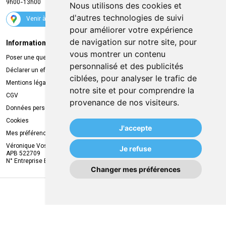
9h00-13h00
Nous utilisons des cookies et
Suivez-nous
d'autres technologies de suivi
Venir à la pharmacie
pour améliorer votre expérience
de navigation sur notre site, pour
Informations légales
Livraison
vous montrer un contenu
Poser une question
Retrait à la pharmacie
personnalisé et des publicités
Déclarer un effet indésirable
Livraison chez vous
ciblées, pour analyser le trafic de
Mentions légales
Livraison dans un Point Relais
notre site et pour comprendre la
CGV
provenance de nos visiteurs.
Données personnelles
Cookies
J'accepte
Mes préférences Cookies
Véronique Vos
Je refuse
APB 522709
N° Entreprise BE0749.944.612
Changer mes préférences
MA REMISE