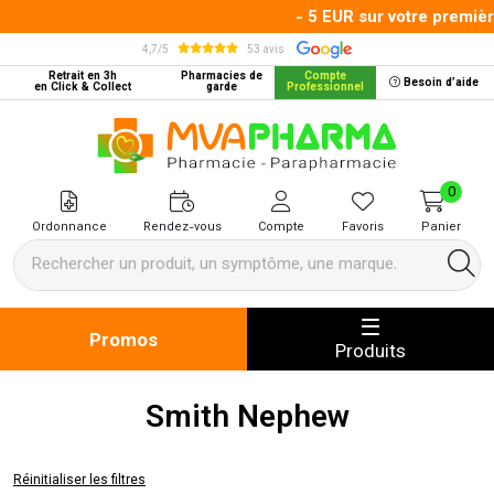
- 5 EUR sur votre premiè
4,7/5
53 avis
Retrait en 3h
Pharmacies de
Compte
Besoin d’aide
en Click & Collect
garde
Professionnel
MVA Pharma Votre pharmacie en 
0
Ordonnance
Rendez-vous
Compte
Favoris
Panier
Promos
Produits
Smith Nephew
Réinitialiser les filtres