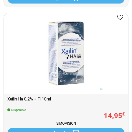
Xailin Ha 0,2% + Fl 10ml
Disponible
14
,
95
€
SIMOVISION