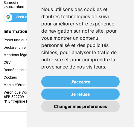
Samedi :
Services
9h00-13h00
Nous utilisons des cookies et
Suivez-nous
d'autres technologies de suivi
Venir à la pharmacie
pour améliorer votre expérience
de navigation sur notre site, pour
Informations légales
Livraison
vous montrer un contenu
Poser une question
Retrait à la pharmacie
personnalisé et des publicités
Déclarer un effet indésirable
Livraison chez vous
ciblées, pour analyser le trafic de
Mentions légales
Livraison dans un Point Relais
notre site et pour comprendre la
CGV
provenance de nos visiteurs.
Données personnelles
Cookies
J'accepte
Mes préférences Cookies
Véronique Vos
Je refuse
APB 522709
N° Entreprise BE0749.944.612
Changer mes préférences
MA REMISE