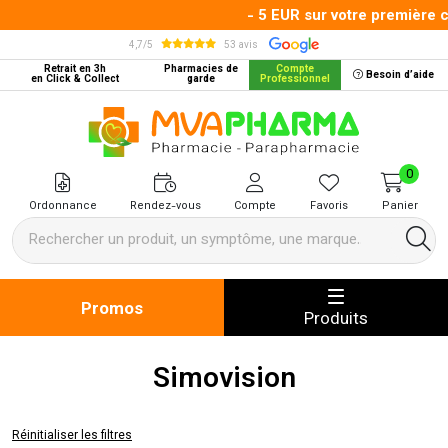
- 5 EUR sur votre première c
4,7/5
53 avis
Retrait en 3h
Pharmacies de
Compte
Besoin d’aide
en Click & Collect
garde
Professionnel
MVA Pharma Votre pharmacie en 
0
Ordonnance
Rendez-vous
Compte
Favoris
Panier
Promos
Produits
Simovision
Réinitialiser les filtres