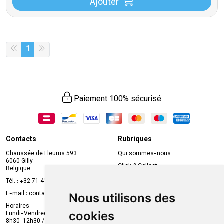
Ajouter
1
Paiement 100% sécurisé
Contacts
Rubriques
Chaussée de Fleurus 593
Qui sommes-nous
6060 Gilly
Click & Collect
Belgique
Prise de rendez-vous en ligne
Tél. :
+32 71 41 32 10
Compte professionnel
E-mail :
contact
@
mvapharma.be
Nous utilisons des
Envoi d’ordonnance
Horaires
cookies
Lundi-Vendredi :
Promotions
8h30-12h30 / 13h30-18h30