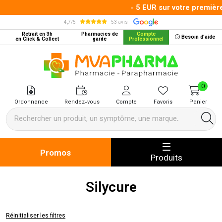
- 5 EUR sur votre premièr
4,7/5
53 avis
Retrait en 3h
Pharmacies de
Compte
Besoin d’aide
en Click & Collect
garde
Professionnel
MVA Pharma Votre pharmacie en 
0
Ordonnance
Rendez-vous
Compte
Favoris
Panier
Promos
Produits
Silycure
Réinitialiser les filtres