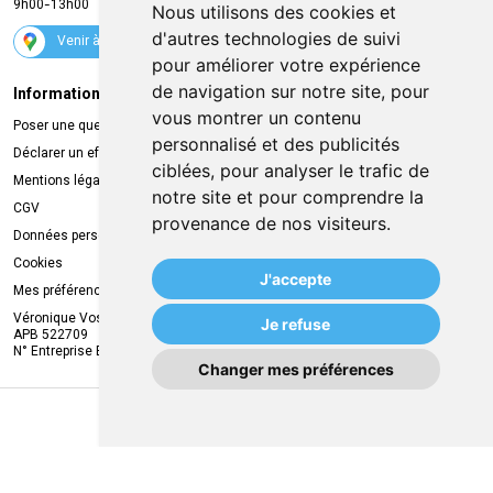
9h00-13h00
Nous utilisons des cookies et
Suivez-nous
d'autres technologies de suivi
Venir à la pharmacie
pour améliorer votre expérience
de navigation sur notre site, pour
Informations légales
Livraison
vous montrer un contenu
Poser une question
Retrait à la pharmacie
personnalisé et des publicités
Déclarer un effet indésirable
Livraison chez vous
ciblées, pour analyser le trafic de
Mentions légales
Livraison dans un Point Relais
notre site et pour comprendre la
CGV
provenance de nos visiteurs.
Données personnelles
Cookies
J'accepte
Mes préférences Cookies
Véronique Vos
Je refuse
APB 522709
N° Entreprise BE0749.944.612
Changer mes préférences
MA REMISE