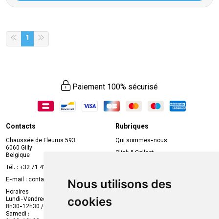
1
Paiement 100% sécurisé
Contacts
Rubriques
Chaussée de Fleurus 593
Qui sommes-nous
6060 Gilly
Click & Collect
Belgique
Prise de rendez-vous en ligne
Tél. :
+32 71 41 32 10
Compte professionnel
E-mail :
contact
@
mvapharma.be
Nous utilisons des
Envoi d’ordonnance
Horaires
cookies
Lundi-Vendredi :
Promotions
8h30-12h30 / 13h30-18h30
Samedi :
Services