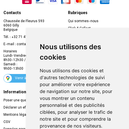
Contacts
Rubriques
Chaussée de Fleurus 593
Qui sommes-nous
6060 Gilly
Click & Collect
Belgique
Prise de rendez-vous en ligne
Tél. :
+32 71 41 32 10
Compte professionnel
E-mail :
contact
@
mvapharma.be
Nous utilisons des
Envoi d’ordonnance
Horaires
cookies
Lundi-Vendredi :
Promotions
8h30-12h30 / 13h30-18h30
Samedi :
Services
9h00-13h00
Nous utilisons des cookies et
Suivez-nous
d'autres technologies de suivi
Venir à la pharmacie
pour améliorer votre expérience
de navigation sur notre site, pour
Informations légales
Livraison
vous montrer un contenu
Poser une question
Retrait à la pharmacie
personnalisé et des publicités
Déclarer un effet indésirable
Livraison chez vous
ciblées, pour analyser le trafic de
Mentions légales
Livraison dans un Point Relais
notre site et pour comprendre la
CGV
provenance de nos visiteurs.