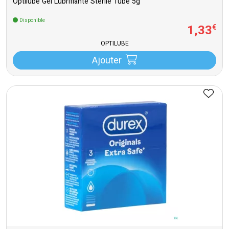
Optilube Gel Lubrifiante Sterile Tube 5g
Disponible
1
,
33
€
OPTILUBE
Ajouter