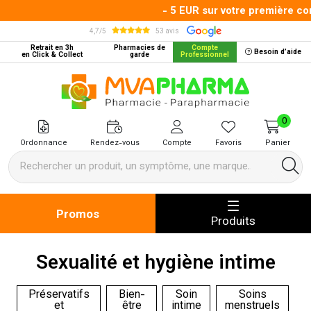
- 5 EUR sur votre première comm
4,7/5
53 avis
Retrait en 3h
Pharmacies de
Compte
Besoin d’aide
en Click & Collect
garde
Professionnel
MVA Pharma Votre pharmacie en 
0
Ordonnance
Rendez-vous
Compte
Favoris
Panier
Promos
Produits
Sexualité et hygiène intime
Préservatifs
Bien-
Soin
Soins
et
être
intime
menstruels