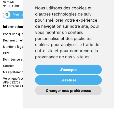
Samedi :
Services
9h00-13h00
Nous utilisons des cookies et
Suivez-nous
d'autres technologies de suivi
Venir à la pharmacie
pour améliorer votre expérience
de navigation sur notre site, pour
Informations légales
Livraison
vous montrer un contenu
Poser une question
Retrait à la pharmacie
personnalisé et des publicités
Déclarer un effet indésirable
Livraison chez vous
ciblées, pour analyser le trafic de
Mentions légales
Livraison dans un Point Relais
notre site et pour comprendre la
CGV
provenance de nos visiteurs.
Données personnelles
Cookies
J'accepte
Mes préférences Cookies
Véronique Vos
Je refuse
APB 522709
N° Entreprise BE0749.944.612
Changer mes préférences
MA REMISE