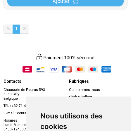
Ajouter
1
Paiement 100% sécurisé
Contacts
Rubriques
Chaussée de Fleurus 593
Qui sommes-nous
6060 Gilly
Click & Collect
Belgique
Prise de rendez-vous en ligne
Tél. :
+32 71 41 32 10
Compte professionnel
E-mail :
contact
@
mvapharma.be
Nous utilisons des
Envoi d’ordonnance
Horaires
cookies
Lundi-Vendredi :
Promotions
8h30-12h30 / 13h30-18h30