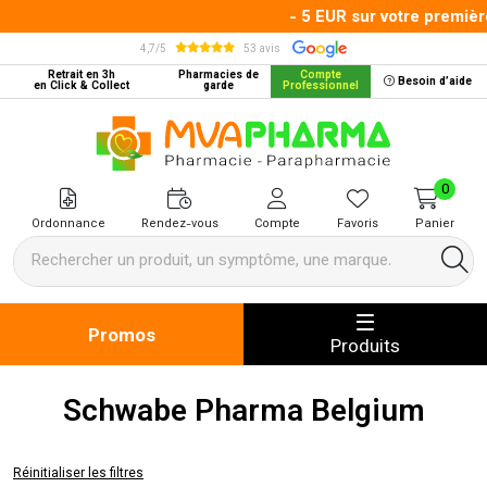
- 5 EUR sur votre premièr
4,7/5
53 avis
Retrait en 3h
Pharmacies de
Compte
Besoin d’aide
en Click & Collect
garde
Professionnel
MVA Pharma Votre pharmacie en 
0
Ordonnance
Rendez-vous
Compte
Favoris
Panier
Promos
Produits
Schwabe Pharma Belgium
Réinitialiser les filtres