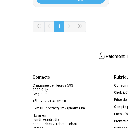
1
Paiement 1
Contacts
Rubriq
Chaussée de Fleurus 593
Qui so
6060 Gilly
Click & C
Belgique
Prise de
Tél. :
+32 71 41 32 10
Compte p
E-mail :
contact
@
mvapharma.be
Envoi d’
Horaires
Lundi-Vendredi :
Promoti
8h30-12h30 / 13h30-18h30