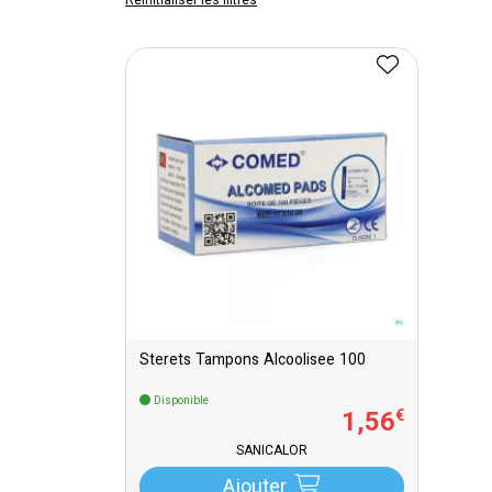
Réinitialiser les filtres
Sterets Tampons Alcoolisee 100
Disponible
1
,
56
€
SANICALOR
Ajouter