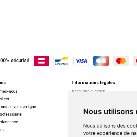
00% sécurisé
ues
Informations légales
mmes-nous
Poser une question
ollect
Déclarer un effet indésirable
 rendez-vous en ligne
Mentions légales
Nous utilisons
rofessionnel
CGV
ordonnance
Données personnelles
Nous utilisons des cook
ons
Cookies
votre expérience de na