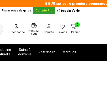
- 5 EUR sur votre première commande av
Pharmacies de garde
Compte Pro
Besoin d’aide
0
Rendez-
Ordonnance
Compte
Favoris
Panier
vous
decine
Soins à
Vétérinaire
Marques
turelle
domicile