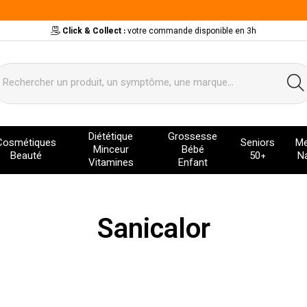
Click & Collect :
votre commande disponible en 3h
ervice
Diététique
Grossesse
Cosmétiques
Seniors
Me
Minceur
Bébé
Beauté
50+
Na
Vitamines
Enfant
Sanicalor