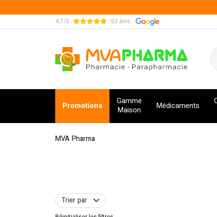
4,7/5
53 avis
MVA Pharma Votre pharmacie en ligne à votre s
Gamme
Promotions
Médicaments
Maison
MVA Pharma
Trier par