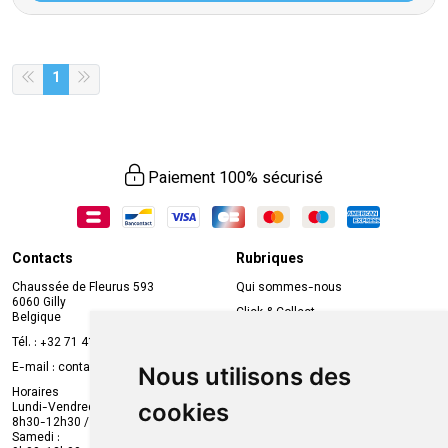
1
Paiement 100% sécurisé
Contacts
Rubriques
Chaussée de Fleurus 593
Qui sommes-nous
6060 Gilly
Click & Collect
Belgique
Prise de rendez-vous en ligne
Tél. :
+32 71 41 32 10
Compte professionnel
E-mail :
contact
@
mvapharma.be
Nous utilisons des
Envoi d’ordonnance
Horaires
cookies
Lundi-Vendredi :
Promotions
8h30-12h30 / 13h30-18h30
Samedi :
Services