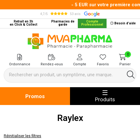
- 5 EUR sur votre première com
4,7/5
53 avis
Retrait en 3h
Pharmacies de
Compte
Besoin d’aide
en Click & Collect
garde
Professionnel
MVA Pharma Votre pharmacie en 
0
Ordonnance
Rendez-vous
Compte
Favoris
Panier
Promos
Produits
Raylex
Réinitialiser les filtres