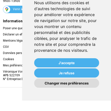
9h00-13h00
Nous utilisons des cookies et
Suivez-nous
d'autres technologies de suivi
Venir à la pharmacie
pour améliorer votre expérience
de navigation sur notre site, pour
Informations légales
Livraison
vous montrer un contenu
Poser une question
Retrait à la pharmacie
personnalisé et des publicités
Déclarer un effet indésirable
Livraison chez vous
ciblées, pour analyser le trafic de
Mentions légales
Livraison dans un Point Relais
notre site et pour comprendre la
CGV
provenance de nos visiteurs.
Données personnelles
Cookies
J'accepte
Mes préférences Cookies
Véronique Vos
Je refuse
APB 522709
N° Entreprise BE0749.944.612
Changer mes préférences
MA REMISE