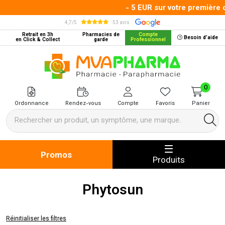
- 5 EUR sur votre première 
4,7/5
53 avis
Retrait en 3h
Pharmacies de
Compte
Besoin d’aide
en Click & Collect
garde
Professionnel
MVA Pharma Votre pharmacie en 
0
Ordonnance
Rendez-vous
Compte
Favoris
Panier
Promos
Produits
Phytosun
Réinitialiser les filtres