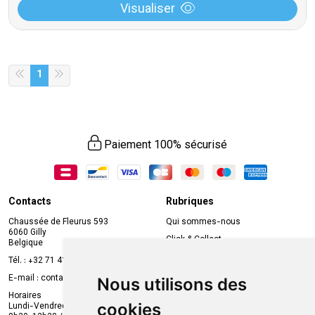
Visualiser
1
Paiement 100% sécurisé
Contacts
Rubriques
Chaussée de Fleurus 593
Qui sommes-nous
6060 Gilly
Click & Collect
Belgique
Prise de rendez-vous en ligne
Tél. :
+32 71 41 32 10
Compte professionnel
E-mail :
contact
@
mvapharma.be
Nous utilisons des
Envoi d’ordonnance
Horaires
cookies
Lundi-Vendredi :
Promotions