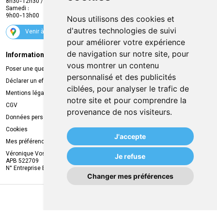
8h30-12h30 / 13h30-18h30
Samedi :
Services
9h00-13h00
Nous utilisons des cookies et
Suivez-nous
d'autres technologies de suivi
Venir à la pharmacie
pour améliorer votre expérience
de navigation sur notre site, pour
Informations légales
Livraison
vous montrer un contenu
Poser une question
Retrait à la pharmacie
personnalisé et des publicités
Déclarer un effet indésirable
Livraison chez vous
ciblées, pour analyser le trafic de
Mentions légales
Livraison dans un Point Relais
notre site et pour comprendre la
CGV
provenance de nos visiteurs.
Données personnelles
Cookies
J'accepte
Mes préférences Cookies
Véronique Vos
Je refuse
APB 522709
N° Entreprise BE0749.944.612
Changer mes préférences
MA REMISE