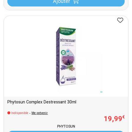
Ajouter
Phytosun Complex Destressant 30ml
Indisponible
-
Me prévenir
19
,
99
€
PHYTOSUN