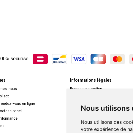
00% sécurisé
ues
Informations légales
mmes-nous
Poser une question
ollect
Déclarer un effet indésirable
 rendez-vous en ligne
Mentions légales
Nous utilisons
rofessionnel
CGV
ordonnance
Données personnelles
Nous utilisons des cook
ons
Cookies
votre expérience de na