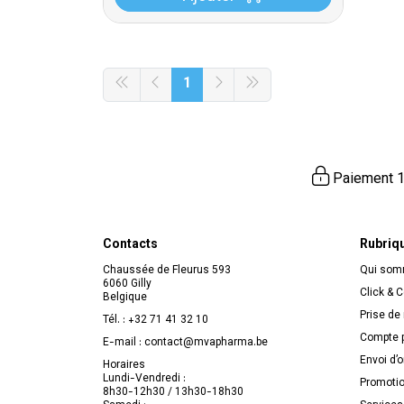
1
Paiement 1
Contacts
Rubriq
Chaussée de Fleurus 593
Qui so
6060 Gilly
Click & C
Belgique
Prise de
Tél. :
+32 71 41 32 10
Compte p
E-mail :
contact
@
mvapharma.be
Envoi d’
Horaires
Lundi-Vendredi :
Promoti
8h30-12h30 / 13h30-18h30