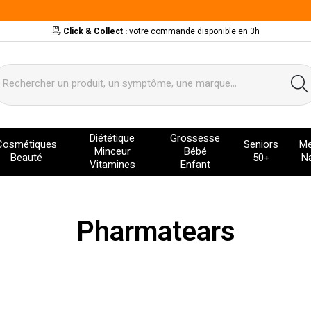
Click & Collect :
votre commande disponible en 3h
ervice
Diététique
Grossesse
Cosmétiques
Seniors
Me
Minceur
Bébé
Beauté
50+
Na
Vitamines
Enfant
Pharmatears