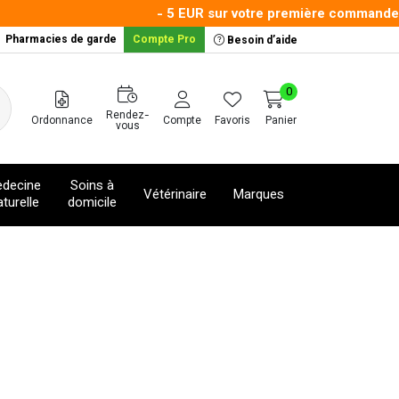
- 5 EUR sur votre première commande av
Pharmacies de garde
Compte Pro
Besoin d’aide
0
Rendez-
Ordonnance
Compte
Favoris
Panier
vous
decine
Soins à
Vétérinaire
Marques
turelle
domicile