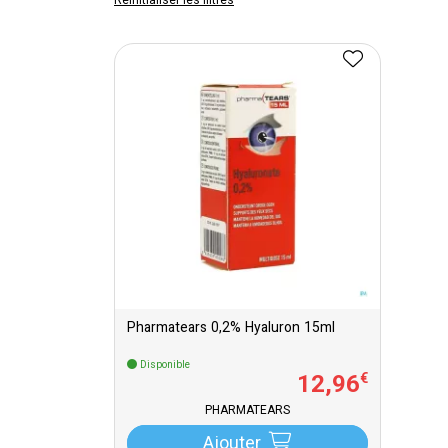
Réinitialiser les filtres
Pharmatears 0,2% Hyaluron 15ml
Disponible
12
,
96
€
PHARMATEARS
Ajouter