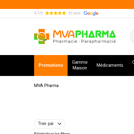
4,7/5
53 avis
MVA Pharma Votre pharmacie en ligne à votre s
Gamme
Promotions
Médicaments
Maison
MVA Pharma
Trier par