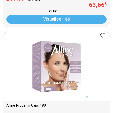
Indisponible
-
Me prévenir
63
,
66
€
OENOBIOL
Visualiser
Alline Proderm Caps 180