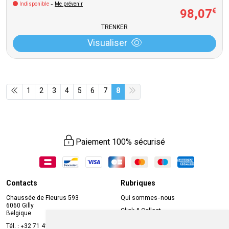
Indisponible
-
Me prévenir
98
,
07
€
TRENKER
Visualiser
1
2
3
4
5
6
7
8
Paiement 100% sécurisé
Contacts
Rubriques
Chaussée de Fleurus 593
Qui sommes-nous
6060 Gilly
Click & Collect
Belgique
Prise de rendez-vous en ligne
Tél. :
+32 71 41 32 10