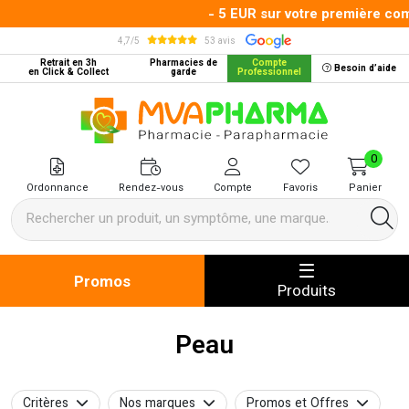
- 5 EUR sur votre première comm
4,7/5
53 avis
Retrait en 3h
Pharmacies de
Compte
Besoin d’aide
en Click & Collect
garde
Professionnel
MVA Pharma Votre pharmacie en 
0
Ordonnance
Rendez-vous
Compte
Favoris
Panier
Promos
Produits
Peau
Critères
Nos marques
Promos et Offres