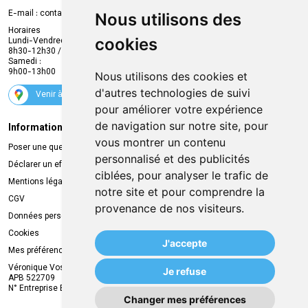
Compte professionnel
E-mail :
contact
@
mvapharma.be
Nous utilisons des
Envoi d’ordonnance
Horaires
cookies
Lundi-Vendredi :
Promotions
8h30-12h30 / 13h30-18h30
Samedi :
Services
9h00-13h00
Nous utilisons des cookies et
Suivez-nous
d'autres technologies de suivi
Venir à la pharmacie
pour améliorer votre expérience
de navigation sur notre site, pour
Informations légales
Livraison
vous montrer un contenu
Poser une question
Retrait à la pharmacie
personnalisé et des publicités
Déclarer un effet indésirable
Livraison chez vous
ciblées, pour analyser le trafic de
Mentions légales
Livraison dans un Point Relais
notre site et pour comprendre la
CGV
provenance de nos visiteurs.
Données personnelles
Cookies
J'accepte
Mes préférences Cookies
Véronique Vos
Je refuse
APB 522709
N° Entreprise BE0749.944.612
Changer mes préférences