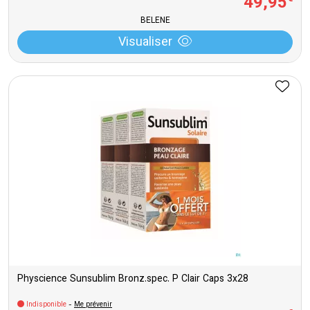
49
,
95
BELENE
Visualiser
Physcience Sunsublim Bronz.spec. P Clair Caps 3x28
Indisponible
-
Me prévenir